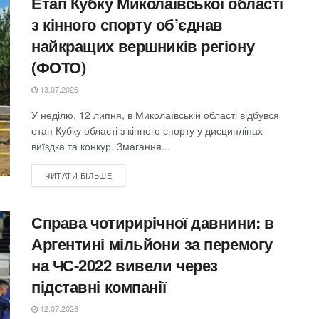
Етап Кубку Миколаївської області
з кінного спорту об’єднав
найкращих вершників регіону
(ФОТО)
13.07.2026
У неділю, 12 липня, в Миколаївській області відбувся
етап Кубку області з кінного спорту у дисциплінах
виїздка та конкур. Змагання...
ЧИТАТИ БІЛЬШЕ
Справа чотирирічної давнини: в
Аргентині мільйони за перемогу
на ЧС-2022 вивели через
підставні компанії
12.07.2026