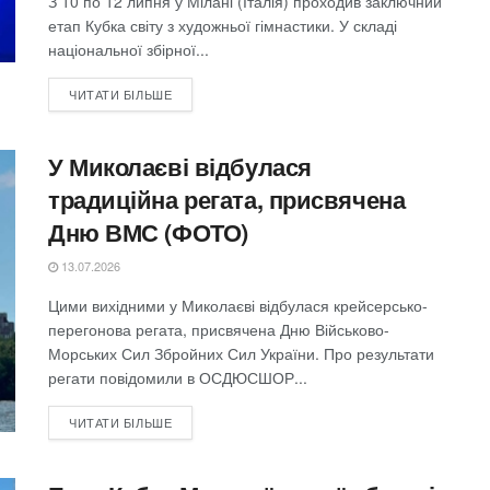
З 10 по 12 липня у Мілані (Італія) проходив заключний
етап Кубка світу з художньої гімнастики. У складі
національної збірної...
ЧИТАТИ БІЛЬШЕ
У Миколаєві відбулася
традиційна регата, присвячена
Дню ВМС (ФОТО)
13.07.2026
Цими вихідними у Миколаєві відбулася крейсерсько-
перегонова регата, присвячена Дню Військово-
Морських Сил Збройних Сил України. Про результати
регати повідомили в ОСДЮСШОР...
ЧИТАТИ БІЛЬШЕ