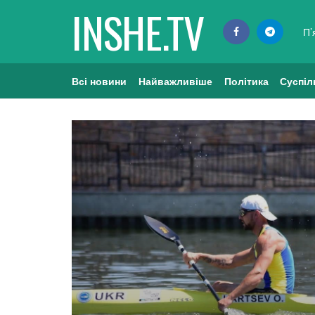
INSHE.TV
П’
Всі новини
Найважливіше
Політика
Суспіл