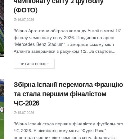
чемпіонату світу з футболу
(ФОТО)
16.07.2026
Збірна Аргентини обіграла команду Англії в матчі 1/2
фіналу чемпіонату світу-2026. Поєдинок на арені
"Mercedes-Benz Stadium" в американському місті
Атланта завершився з рахунком 1:2. За стартові...
ЧИТАТИ БІЛЬШЕ
Збірна Іспанії перемогла Францію
та стала першим фіналістом
ЧС-2026
15.07.2026
Збірна Іспанії стала першим фіналістом футбольного
ЧС-2026. У півфінальному матчі "Фурія Роха"
переграла чинних віце-чемпіонів світу, французів,