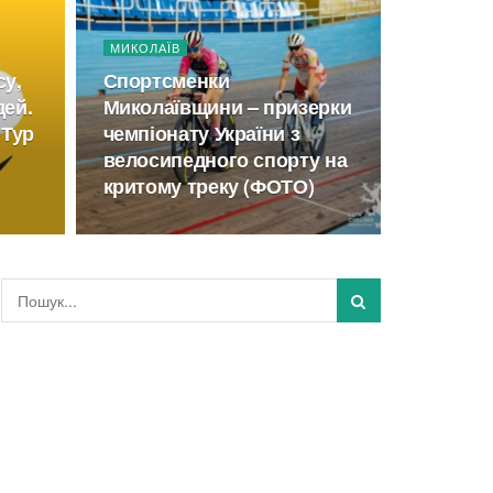
МИКОЛАЇВ
су,
Спортсменки
дей.
Миколаївщини – призерки
«Тур
чемпіонату України з
велосипедного спорту на
критому треку (ФОТО)