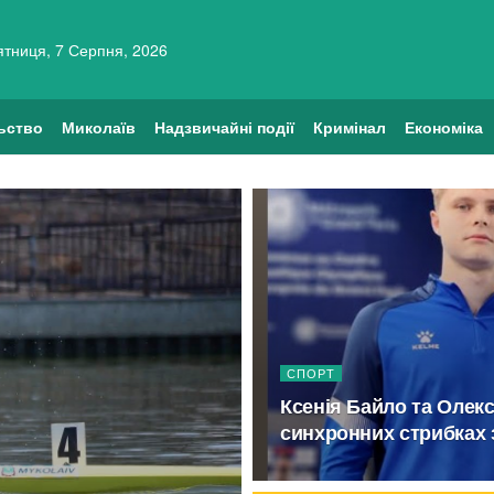
ятниця, 7 Серпня, 2026
ьство
Миколаїв
Надзвичайні події
Кримінал
Економіка
СПОРТ
Ксенія Байло та Олек
синхронних стрибках 