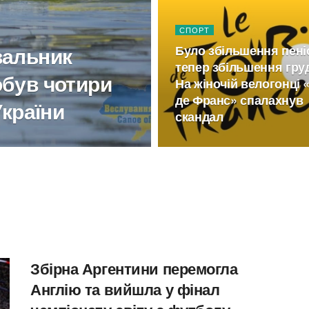
СПОРТ
вальник
Було збільшення пені
тепер збільшення гру
обув чотири
На жіночій велогонці 
де Франс» спалахнув
України
скандал
Збірна Аргентини перемогла
Англію та вийшла у фінал