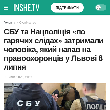
INSHE.TV
ПІДТРИМАТИ
Головна
Суспільство
СБУ та Нацполіція «по
гарячих слідах» затримали
чоловіка, який напав на
правоохоронців у Львові 8
липня
9 Липня 2026, 20:59