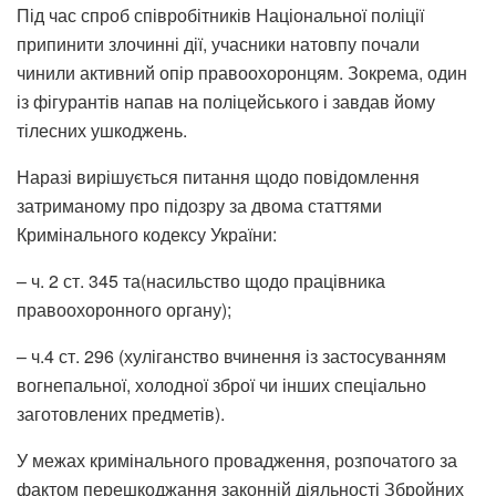
Під час спроб співробітників Національної поліції
припинити злочинні дії, учасники натовпу почали
чинили активний опір правоохоронцям. Зокрема, один
із фігурантів напав на поліцейського і завдав йому
тілесних ушкоджень.
Наразі вирішується питання щодо повідомлення
затриманому про підозру за двома статтями
Кримінального кодексу України:
– ч. 2 ст. 345 та(насильство щодо працівника
правоохоронного органу);
– ч.4 ст. 296 (хуліганство вчинення із застосуванням
вогнепальної, холодної зброї чи інших спеціально
заготовлених предметів).
У межах кримінального провадження, розпочатого за
фактом перешкоджання законній діяльності Збройних