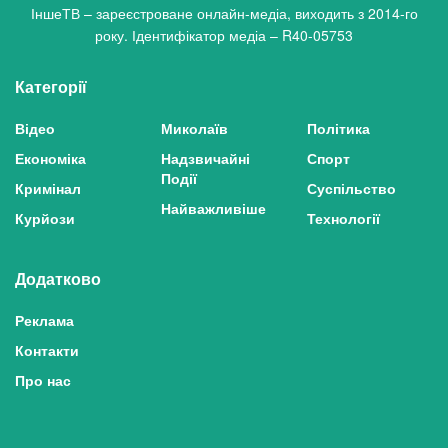
ІншеТВ – зареєстроване онлайн-медіа, виходить з 2014-го
року. Ідентифікатор медіа – R40-05753
Категорії
Відео
Миколаїв
Політика
Економіка
Надзвичайні
Спорт
Події
Кримінал
Суспільство
Найважливіше
Курйози
Технології
Додатково
Реклама
Контакти
Про нас