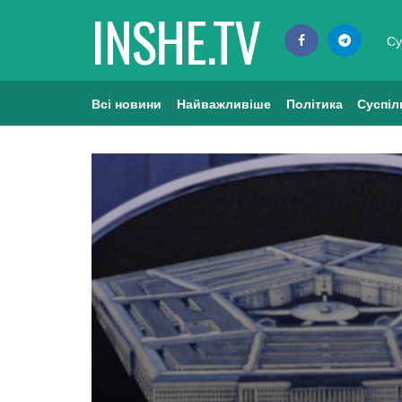
INSHE.TV
Су
Всі новини
Найважливіше
Політика
Суспіл