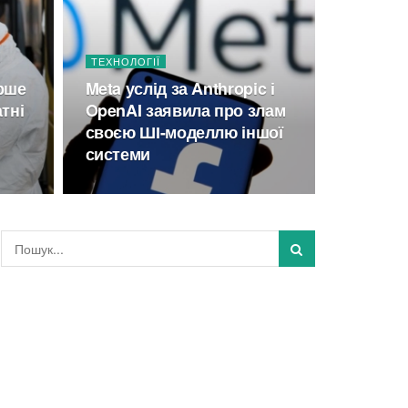
ТЕХНОЛОГІЇ
рше
Meta услід за Anthropic і
тні
OpenAI заявила про злам
своєю ШІ-моделлю іншої
системи