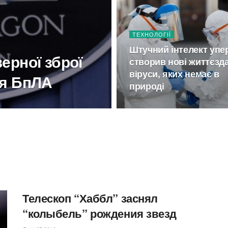
ТЕХНОЛОГІЇ
Штучний інтелект упе
ерної зброї
створив нові життєзда
віруси, яких немає в
тя БпЛА
природі
Телескоп “Хаббл” заснял
“колыбель” рождения звезд