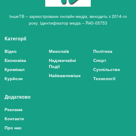
ІншеТВ – зареєстроване онлайн-медіа, виходить з 2014-го
року. Ідентифікатор медіа – R40-05753
Категорії
Відео
Миколаїв
Політика
Економіка
Надзвичайні
Спорт
Події
Кримінал
Суспільство
Найважливіше
Курйози
Технології
Додатково
Реклама
Контакти
Про нас