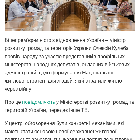
Віцепрем’єр-міністр з відновлення України – міністр
розвитку громад та територій України Олексій Кулеба
провів нараду за участю представників профільних
міністерств, народних депутатів, обласних військових
адміністрацій щодо формування Національної
житлової стратегії для людей, якій втратили житло
через війну.
Про це
повідомляють
у Міністерстві розвитку громад та
територій України, передає Інше ТВ.
У центрі обговорення були конкретні механізми, які
мають стати основою нової державної житлової
політики та забезпечити українцям доступ до житлових