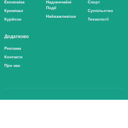
Економіка
Надзвичайні
Спорт
Події
Кримінал
Суспільство
Найважливіше
Курйози
Технології
Додатково
Реклама
Контакти
Про нас
Політика конфіденційності та захисту персональних даних
Політика користування сайтом
Правила використання матеріалів сайту
© 2025 inshe.tv