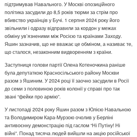
підтримував Навального. У Москві опозиційного
політика засудили до 8,5 років тюрми за стрім про
вбивство українців у Бучі. 1 серпня 2024 року його
звільнили і одразу відправили за кордон у межах
обміну ув’язненими між Росією та країнами Заходу.
Яшин зазначив, що не вважає це обміном, а називає те,
що сталося, незаконним видворенням з країни.
Заступниця голови партії Олена Котеночкина раніше
була депутаткою Красносільського району Москви
разом з Яшиним. У 2024 році її заочно засудили в Росії
до семи з половиною років колонії у справі про так
звані “фейки про армію”.
У листопаді 2024 року Яшин разом з Юлією Навальною
та Володимиром Кара-Мурзою очолив у Берліні
антивоєнну демонстрацію під гаслом “Ні Путіну! Ні
війні”. Понад тисяча людей вийшли на акцію російської