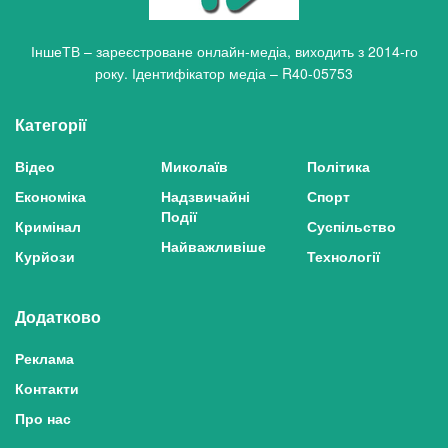
ІншеТВ – зареєстроване онлайн-медіа, виходить з 2014-го
року. Ідентифікатор медіа – R40-05753
Категорії
Відео
Миколаїв
Політика
Економіка
Надзвичайні
Спорт
Події
Кримінал
Суспільство
Найважливіше
Курйози
Технології
Додатково
Реклама
Контакти
Про нас