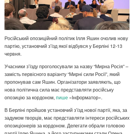
Російський опозиційний політик Ілля Яшин очолив нову
партію, установчий з’їзд якої відбувся у Берліні 12-13
червня.
Учасники з’їзду проголосували за назву “Мирна Росія” –
замість первісного варіанту “Мирні сили Росії”, який
пропонував сам Яшин. Організатори заявляють, що
нова політична сила має представляти російську
опозицію за кордоном,
пише
«Інформатор».
В Берліні пройшов установчий з’їзд нової партії, яка, за
задумом творців, має представляти інтереси російських
опозиціонерів за кордоном. Делегати обрали головою
партії Іллю Яшина, а його заступниками стали Олена