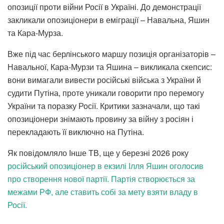
опозиції проти війни Росії в Україні. До демонстрації
закликали опозиціонери в еміграції – Навальна, Яшин
та Кара-Мурза.
Вже під час берлінського маршу позиція організаторів –
Навальної, Кара-Мурзи та Яшина – викликала скепсис:
вони вимагали вивести російські війська з України й
судити Путіна, проте уникали говорити про перемогу
України та поразку Росії. Критики зазначали, що такі
опозиціонери знімають провину за війну з росіян і
перекладають її виключно на Путіна.
Як повідомляло Інше ТВ, ще у березні 2026 року
російський опозиціонер в екзилі Ілля Яшин оголосив
про створення нової партії. Партія створюється за
межами РФ, але ставить собі за мету взяти владу в
Росії.