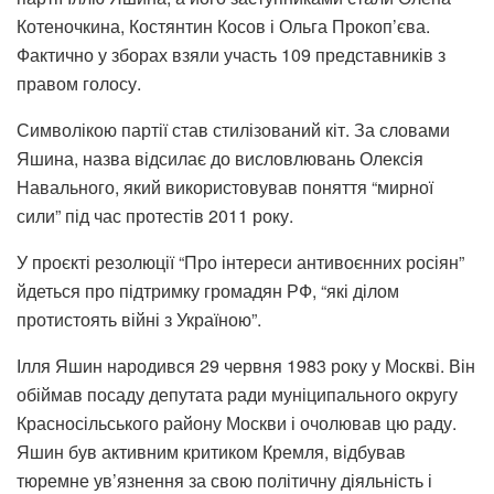
Котеночкина, Костянтин Косов і Ольга Прокоп’єва.
Фактично у зборах взяли участь 109 представників з
правом голосу.
Символікою партії став стилізований кіт. За словами
Яшина, назва відсилає до висловлювань Олексія
Навального, який використовував поняття “мирної
сили” під час протестів 2011 року.
У проєкті резолюції “Про інтереси антивоєнних росіян”
йдеться про підтримку громадян РФ, “які ділом
протистоять війні з Україною”.
Ілля Яшин народився 29 червня 1983 року у Москві. Він
обіймав посаду депутата ради муніципального округу
Красносільського району Москви і очолював цю раду.
Яшин був активним критиком Кремля, відбував
тюремне ув’язнення за свою політичну діяльність і