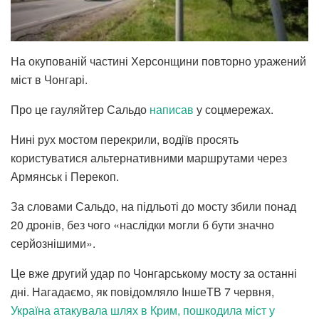
На окупованій частині Херсонщини повторно уражений
міст в Чонгарі.
Про це гауляйтер Сальдо
написав
у соцмережах.
Нині рух мостом перекрили, водіїв просять
користуватися альтернативними маршрутами через
Армянськ і Перекоп.
За словами Сальдо, на підльоті до мосту збили понад
20 дронів, без чого «наслідки могли б бути значно
серйознішими».
Це вже другий удар по Чонгарському мосту за останні
дні. Нагадаємо, як повідомляло ІншеТВ 7 червня,
Україна атакувала шлях в Крим, пошкодила міст у