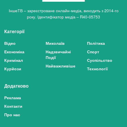
ІншеТВ – зареєстроване онлайн-медіа, виходить з 2014-го
року. Ідентифікатор медіа – R40-05753
Категорії
Відео
Миколаїв
Політика
Економіка
Надзвичайні
Спорт
Події
Кримінал
Суспільство
Найважливіше
Курйози
Технології
Додатково
Реклама
Контакти
Про нас