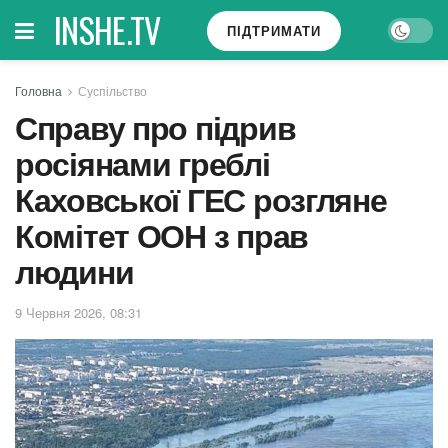
INSHE.TV
ПІДТРИМАТИ
Головна
Суспільство
Справу про підрив
росіянами греблі
Каховської ГЕС розгляне
Комітет ООН з прав
людини
9 Червня 2026, 08:31