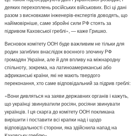
деяких перехоплень російських військових. Всі ці дані
разом з висновками інженерів-експертів доводять, що
найімовірніше, саме збройні сили РФ стоять за
підривом Каховської греблі», — каже Гришко.
Висновок комітету ООН буде важливим не тільки для
родин загиблих внаслідок воєнного злочину РФ
громадян України, але й для впливу на міжнародну
спільноту, зокрема, на латиноамериканські або
африканські країни, які не мають твердого
переконання, хто саме відповідальний за підрив греблі:
«Вони дивляться на заяви державних органів і кажуть,
що українці звинуватили росіян, росіяни звинувати
українців. І ця скарга до комітету ООН покликана
вирішити і поставити всі крапки над і щодо
відповідальності сторони, яка здійснила напад на
Каховську греблю».