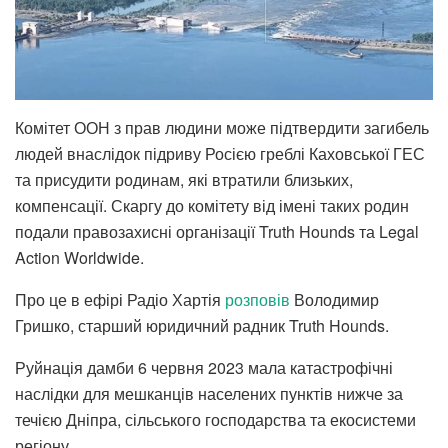
Комітет ООН з прав людини може підтвердити загибель
людей внаслідок підриву Росією греблі Каховської ГЕС
та присудити родинам, які втратили близьких,
компенсації. Скаргу до комітету від імені таких родин
подали правозахисні організації Truth Hounds та Legal
Action Worldwide.
Про це в ефірі Радіо Хартія
розповів
Володимир
Гришко, старший юридичний радник Truth Hounds.
Руйнація дамби 6 червня 2023 мала катастрофічні
наслідки для мешканців населених пунктів нижче за
течією Дніпра, сільського господарства та екосистеми
регіону.