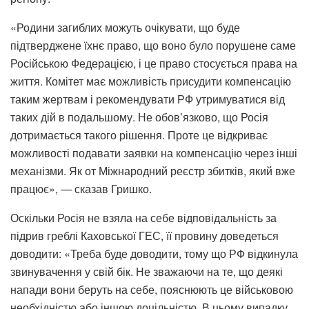
«Родини загиблих можуть очікувати, що буде
підтверджене їхнє право, що воно було порушене саме
Російською Федерацією, і це право стосується права на
життя. Комітет має можливість присудити компенсацію
таким жертвам і рекомендувати РФ утримуватися від
таких дій в подальшому. Не обов’язково, що Росія
дотримається такого рішення. Проте це відкриває
можливості подавати заявки на компенсацію через інші
механізми. Як от Міжнародний реєстр збитків, який вже
працює», — сказав Гришко.
Оскільки Росія не взяла на себе відповідальність за
підрив греблі Каховської ГЕС, її провину доведеться
доводити: «Треба буде доводити, тому що РФ відкинула
звинувачення у свій бік. Не зважаючи на те, що деякі
напади вони беруть на себе, пояснюють це військовою
необхідністю або іншою доцільністю. В цьому випадку