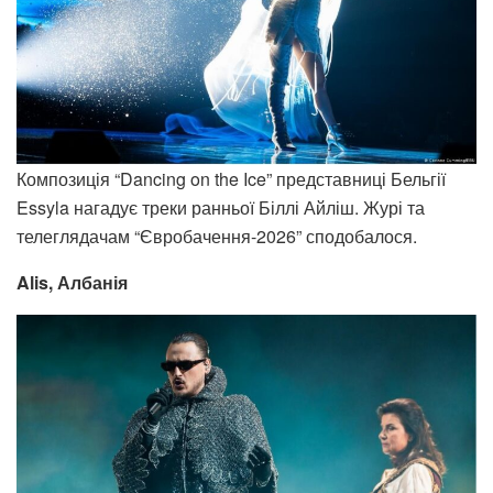
Композиція “Dancing on the Ice” представниці Бельгії
Essyla нагадує треки ранньої Біллі Айліш. Журі та
телеглядачам “Євробачення-2026” сподобалося.
Alis, Албанія