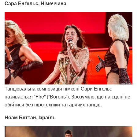
Сара Енґельс, Німеччина
Танцювальна композиція німкені Сари Енгельс
називається “Fire” (“Вогонь”). Зрозуміло, що на сцені не
обійтися без піротехніки та гарячих танців.
Ноам Беттан, Ізраїль