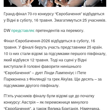
Гранд-фінал 70-го конкурсу “Євробачення” відбудеться
у Відні в суботу, 16 травня. Змагатимуться 25 учасників.
DW
представляє
претендентів на перемогу.
Фінал Євробачення-2026 відбудеться в суботу, 16
травня. У фіналі беруть участь представники 25 країн.
10 із них стали відомі за підсумками першого півфіналу,
який відбувся 12 травня. Тоді на сцені у Відні
виступали й головні фаворити нинішнього
“Євробачення” – дует Лінди Лампеніус і Пете
Паркконена з Фінляндії та грек Akylas. Ще десять – за
підсумками другого півфіналу.
П’ять учасників фіналу були відомі ще до початку
конкурсу: Австрія – як переможниця минулого
“Євробачення”, а також Велика Британія, Німеччина,