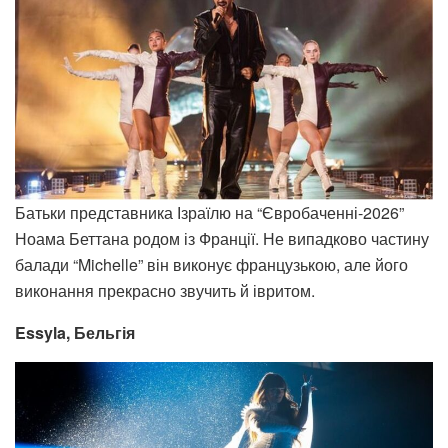
Батьки представника Ізраїлю на “Євробаченні-2026”
Ноама Беттана родом із Франції. Не випадково частину
балади “Michelle” він виконує французькою, але його
виконання прекрасно звучить й івритом.
Essyla, Бельгія