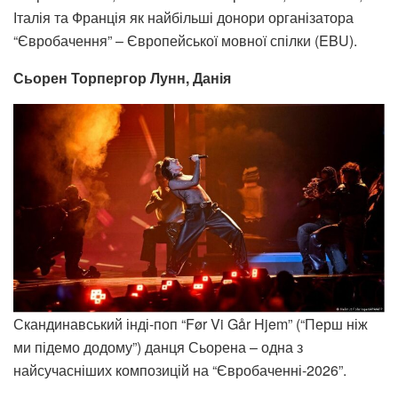
Італія та Франція як найбільші донори організатора
“Євробачення” – Європейської мовної спілки (EBU).
Сьорен Торпергор Лунн, Данія
Скандинавський інді-поп “Før Vi Går Hjem” (“Перш ніж
ми підемо додому”) данця Сьорена – одна з
найсучасніших композицій на “Євробаченні-2026”.