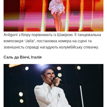
Antigoni з Кіпру порівнюють із Шакірою. Її танцювальна
композиція “Jalla”, постановка номера на сцені та
зовнішність справді нагадують колумбійську співачку.
Саль да Вінчі, Італія