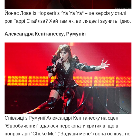
Йонас Ловв із Норвегії з “Ya Ya Ya” – це версія у стилі
рок Гаррі Стайлза? Хай там як, виглядає і звучить гідно.
Александра Кепітанеску, Румунія
Співачці з Румунії Александрі Кепітанеску на сцені
“Євробачення” вдалося переконати критиків, що в
попрок-арії “Choke Me” (“Задуши мене”) вона оспівує не