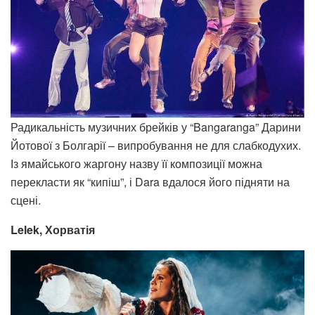
Радикальність музичних брейків у “Bangaranga” Дарини
Йотової з Болгарії – випробування не для слабкодухих.
Із ямайського жаргону назву її композиції можна
перекласти як “кипіш”, і Dara вдалося його підняти на
сцені.
Lelek, Хорватія