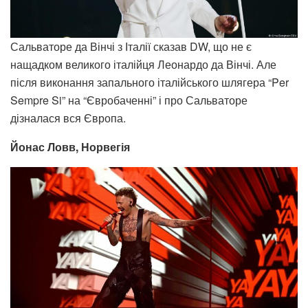
Сальваторе да Вінчі з Італії сказав DW, що не є
нащадком великого італійця Леонардо да Вінчі. Але
після виконання запального італійського шлягера “Per
Sempre Si” на “Євробаченні” і про Сальваторе
дізналася вся Європа.
Йонас Ловв, Норвегія