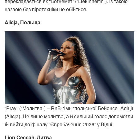
перекладається як “Вогнемет” (“Liekinheitin”). Із такою
назвою без піротехніки не обійтися.
Alicja, Польща
“Pray” (“Молитва”) – RnB-гімн “польської Бейонсе” Аліції
(Alicja). Не лише молитва, а й сильний голос допомогли
їй вийти до фіналу “Євробачення-2026” у Відні.
Lion Ceccah, Литва