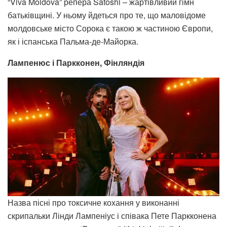
“Viva Moldova” репера Satoshi – жартівливий гімн
батьківщині. У ньому йдеться про те, що маловідоме
молдовське місто Сорока є такою ж частиною Європи,
як і іспанська Пальма-де-Майорка.
Лампенюс і Паркконен, Фінляндія
Назва пісні про токсичне кохання у виконанні
скрипальки Лінди Лампеніус і співака Пете Паркконена