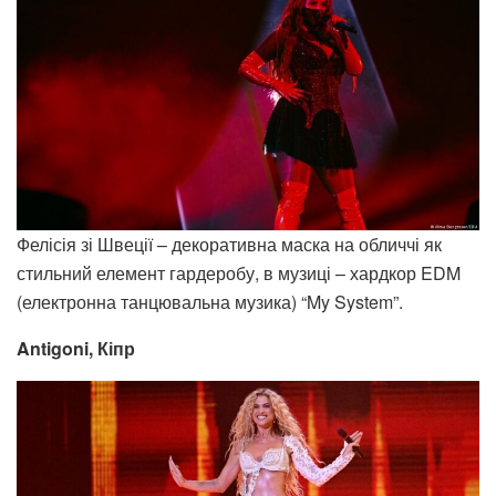
Фелісія зі Швеції – декоративна маска на обличчі як
стильний елемент гардеробу, в музиці – хардкор EDM
(електронна танцювальна музика) “My System”.
Antigoni, Кіпр