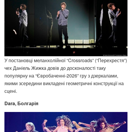
У постановці меланхолійної “Crossroads” (“Перехрестя”)
чех Даніель Жижка довів до досконалості таку
популярну на “Євробаченні-2026” гру з дзеркалами,
якими зсередини викладені геометричні конструкції на
сцені.
Dara, Болгарія