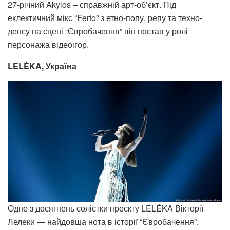
27-річний Akylos – справжній арт-об’єкт. Під
еклектичний мікс “Ferto” з етно-попу, репу та техно-
денсу на сцені “Євробачення” він постав у ролі
персонажа відеоігор.
LELÉKA, Україна
Одне з досягнень солістки проєкту LELÉKA Вікторії
Лелеки — найдовша нота в історії “Євробачення”.