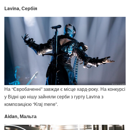
Lavina, Сербія
На “Євробаченні” завжди є місце хард-року. На конкурсі
у Відні цю нішу зайняли серби з гурту Lavina з
композицією “Kraj mene”.
Aidan, Мальта