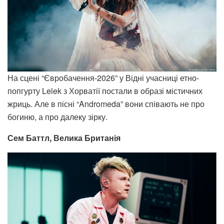
На сцені “Євробачення-2026” у Відні учасниці етно-
попгурту Lelek з Хорватії постали в образі містичних
жриць. Але в пісні “Andromeda” вони співають не про
богиню, а про далеку зірку.
Сем Баттл, Велика Британія