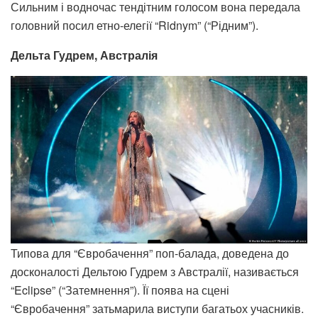
Сильним і водночас тендітним голосом вона передала
головний посил етно-елегії “Ridnym” (“Рідним”).
Дельта Гудрем, Австралія
Типова для “Євробачення” поп-балада, доведена до
досконалості Дельтою Гудрем з Австралії, називається
“Eclipse” (“Затемнення”). Її поява на сцені
“Євробачення” затьмарила виступи багатьох учасників.