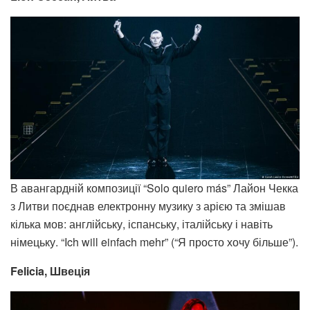
В авангардній композиції “Solo quiero más” Лайон Чекка
з Литви поєднав електронну музику з арією та змішав
кілька мов: англійську, іспанську, італійську і навіть
німецьку. “Ich will einfach mehr” (“Я просто хочу більше”).
Felicia, Швеція