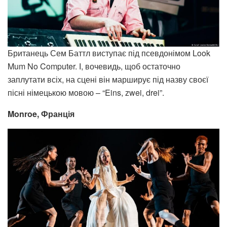
Британець Сем Баттл виступає під псевдонімом Look
Mum No Computer. І, вочевидь, щоб остаточно
заплутати всіх, на сцені він марширує під назву своєї
пісні німецькою мовою – “Eins, zwei, drei”.
Monroe, Франція