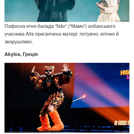
Пафосна етно-балада “Nân” (“Мамо”) албанського
учасника Alis присвячена матері: потужно, епічно й
зворушливо.
Akylos, Греція