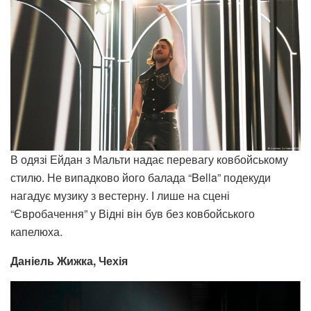
В одязі Ейдан з Мальти надає перевагу ковбойському
стилю. Не випадково його балада “Bella” подекуди
нагадує музику з вестерну. І лише на сцені
“Євробачення” у Відні він був без ковбойського
капелюха.
Даніель Жижка, Чехія