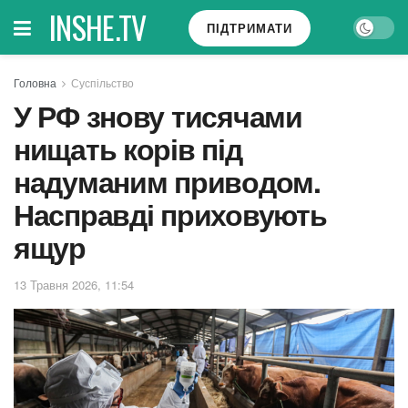
INSHE.TV
ПІДТРИМАТИ
Головна
Суспільство
У РФ знову тисячами
нищать корів під
надуманим приводом.
Насправді приховують
ящур
13 Травня 2026, 11:54