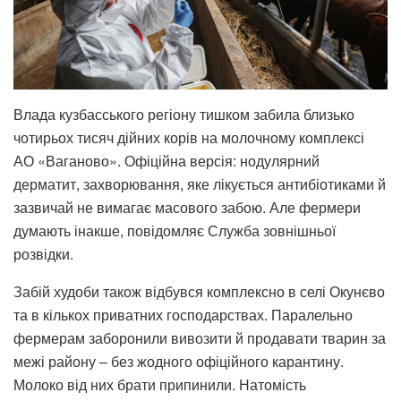
Влада кузбасського регіону тишком забила близько
чотирьох тисяч дійних корів на молочному комплексі
АО «Ваганово». Офіційна версія: нодулярний
дерматит, захворювання, яке лікується антибіотиками й
зазвичай не вимагає масового забою. Але фермери
думають інакше, повідомляє Служба зовнішньої
розвідки.
Забій худоби також відбувся комплексно в селі Окунєво
та в кількох приватних господарствах. Паралельно
фермерам заборонили вивозити й продавати тварин за
межі району – без жодного офіційного карантину.
Молоко від них брати припинили. Натомість