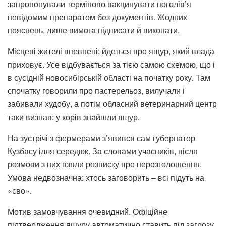
запропонували терміново вакцинувати поголів’я
невідомим препаратом без документів. Жодних
пояснень, лише вимога підписати й виконати.
Місцеві жителі впевнені: йдеться про ящур, який влада
приховує. Усе відбувається за тією самою схемою, що і
в сусідній новосибірській області на початку року. Там
спочатку говорили про пастерельоз, вилучали і
забивали худобу, а потім обласний ветеринарний центр
таки визнав: у корів знайшли ящур.
На зустрічі з фермерами з’явився сам губернатор
Кузбасу ілля середюк. За словами учасників, після
розмови з них взяли розписку про нерозголошення.
Умова недвозначна: хтось заговорить – всі підуть на
«сво».
Мотив замовчування очевидний. Офіційне
підтвердження ящуру автоматично ставить під загрозу