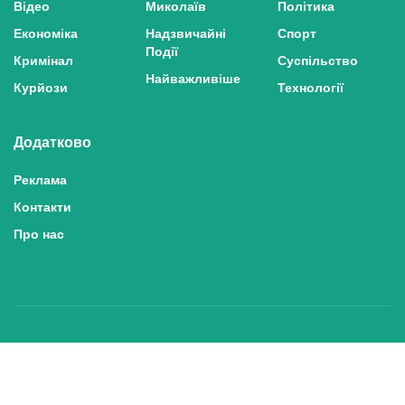
Відео
Миколаїв
Політика
Економіка
Надзвичайні
Спорт
Події
Кримінал
Суспільство
Найважливіше
Курйози
Технології
Додатково
Реклама
Контакти
Про нас
Політика конфіденційності та захисту персональних даних
Політика користування сайтом
Правила використання матеріалів сайту