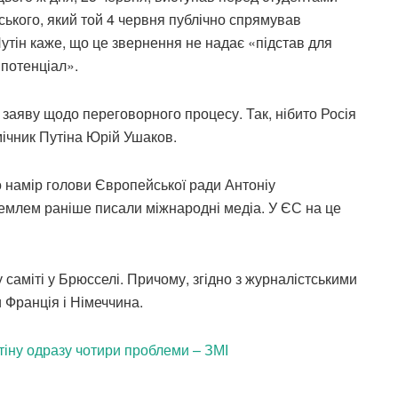
нського, який той 4 червня публічно спрямував
Путін каже, що це звернення не надає «підстав для
 потенціал».
 заяву щодо переговорного процесу. Так, нібито Росія
мічник Путіна Юрій Ушаков.
о намір голови Європейської ради Антоніу
емлем раніше писали міжнародні медіа. У ЄС на це
аміті у Брюсселі. Причому, згідно з журналістськими
 Франція і Німеччина.
тіну одразу чотири проблеми – ЗМІ