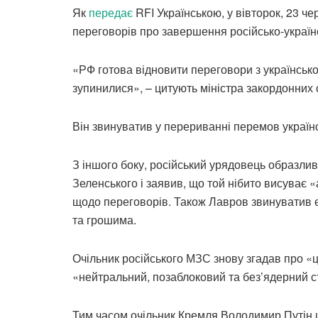
Як
передає
RFI Українською, у вівторок, 23 ч
переговорів про завершення російсько-українс
«РФ готова відновити переговори з українською
зупинилися», – цитують міністра закордонних с
Він звинуватив у перериванні перемов українс
З іншого боку, російський урядовець образл
Зеленського і заявив, що той нібито висуває 
щодо переговорів. Також Лавров звинуватив є
та грошима.
Очільник російського МЗС знову згадав про «ці
«нейтральний, позаблоковий та без’ядерний ст
Тим часом очільник Кремля Володимир Путін ц