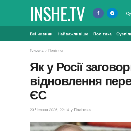
INSHE.TV
Су
Всі новини
Найважливіше
Політика
Суспіл
Головна
Політика
Як у Росії загово
відновлення пере
ЄС
23 Червня 2026, 22:14
у
Політика