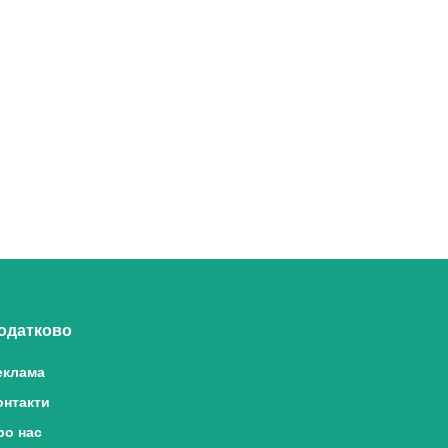
одатково
еклама
онтакти
ро нас