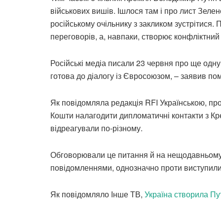
військових вишів. Ішлося там і про лист Зеле
російському очільнику з закликом зустрітися. 
переговорів, а, навпаки, створює конфліктний
Російські медіа писали 23 червня про ще одну
готова до діалогу із Євросоюзом, – заявив по
Як повідомляла редакція RFI Українською, пр
Кошти налагодити дипломатичні контакти з Кр
відреагували по-різному.
Обговорювали це питання й на нещодавньому с
повідомленнями, однозначно проти виступили
Як повідомляло Інше ТВ,
Україна створила Пу