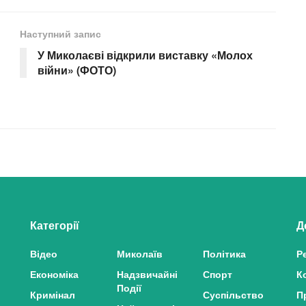
Наступний запис
У Миколаєві відкрили виставку «Молох
війни» (ФОТО)
Категорії
Д
Відео
Миколаїв
Політика
Р
Економіка
Надзвичайні
Спорт
К
Події
Кримінал
Суспільство
П