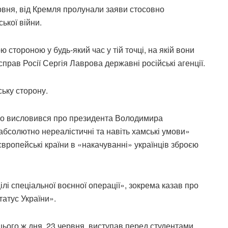
ервня, від Кремля пролунали заяви стосовно
ької війни.
 стороною у будь-який час у тій точці, на якій вони
прав Росії Сергія Лаврова державні російські агенції.
ьку сторону.
иво висловився про президента Володимира
«абсолютно нереалістичні та навіть хамські умови»
вропейські країни в «накачуванні» українців зброєю
лі спеціальної воєнної операції», зокрема казав про
атус України».
ього ж дня, 23 червня, виступав перед студентами