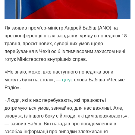
Як заявив прем’єр-міністр Андрей Бабіш (ANO) на
пресконференції після засідання уряду в понеділок 18
травня, проєкт нових, суворіших умов щодо
перебування в Чехії осіб із тимчасовим захистом нині
готує Міністерство внутрішніх справ.
«Не знаю, може, вже наступного понеділка вони
можуть бути на столі», —
цітує
слова Бабіша «Чеське
Радіо».
«Люди, які в нас перебувають, які працюють і
дотримуються умов, звичайно, для нас важливі. Але,
знову ж, із іншого боку є й люди, які цим зловживають»,
— заявив Бабіш. Він нагадав про повідомлення в
засобах інформації про випадки зловживання