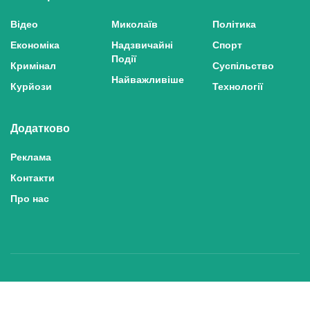
Відео
Миколаїв
Політика
Економіка
Надзвичайні
Спорт
Події
Кримінал
Суспільство
Найважливіше
Курйози
Технології
Додатково
Реклама
Контакти
Про нас
Політика конфіденційності та захисту персональних даних
Політика користування сайтом