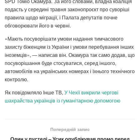
SPD Томіо Окамура. За його словами, владна коаліція
подасть у середині травня законопроєкт про суворіші
правила щодо міграції, і Палата депутатів почне
обговорювати його в червні.
«Мають посуворішати умови надання тимчасового
захисту біженцям із України і умови перебування інших
іноземців», — написав він. Окамура так само додав, що
посуворішання буде стосуватися, серед іншого,
автомобілів на українських номерах і їхнього технічного
контролю.
Як повідомляло Інше ТВ,
У Чехії викрили чергові
шахрайства українців із гуманітарною допомогою
Попередній запис
Один у пустелі – Усик опублікував промо перед