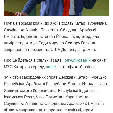
Група з восьми країн, до якої входять Катар, Туреччина,
Саудівська Аравія, Пакистан, Об’єднані Арабські
Емірати, Індонезія, Єгипет і Йорданія, підтвердила
намір вступити до Ради миру по Сектору Гази на
запрошення президента США Дональда Трампа.
Про це йдеться в спільній заяві,
опублікованій
на сайті
МЗС Катару в середу,
пише
«Інтерфакс-Україна».
“Міністри закордонних справ Держави Катар, Турецької
Республіки, Арабської Республіки Єгипет, Йорданського
Хашимітського Королівства, Республіки Індонезія,
Ісламської Республіки Пакистан, Королівства
Саудівська Аравія та Об’єднаних Арабських Еміратів
вітають запрошення, направлене їхнім лідерам