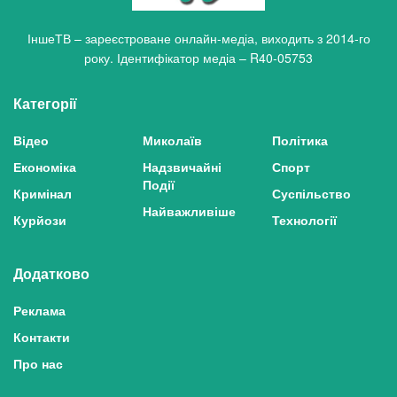
ІншеТВ – зареєстроване онлайн-медіа, виходить з 2014-го
року. Ідентифікатор медіа – R40-05753
Категорії
Відео
Миколаїв
Політика
Економіка
Надзвичайні
Спорт
Події
Кримінал
Суспільство
Найважливіше
Курйози
Технології
Додатково
Реклама
Контакти
Про нас