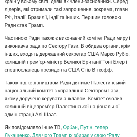
країн у всьому світі, деякі як члени-засновники. Серед
лідерів, які отримали такі запрошення, зокрема, глави
РФ, Італії, Бразилії, Індії та інших. Першим головою
Ради став Трамп.
Частиною Ради також є виконавчий комітет Ради миру і
виконавча рада по Сектору Гази. В обидва органи, крім
інших, входять державний секретар США Марко Рубіо,
колишній прем’єр-міністр Великої Британії Тоні Блер і
спецпосланець президента США Стів Віткофф.
Також під керівництвом Ради діятиме Палестинський
національний комітет з управління Сектором Гази,
якому доручено керувати анклавом. Комітет очолив
колишній віцепрем’єр Палестинської національної
адміністрації Алі Шаат.
Як повідомляло Інше ТВ,
Орбан, Путін, тепер
Лукашенко. Для чого Трамп їх збирає у свою “Раду