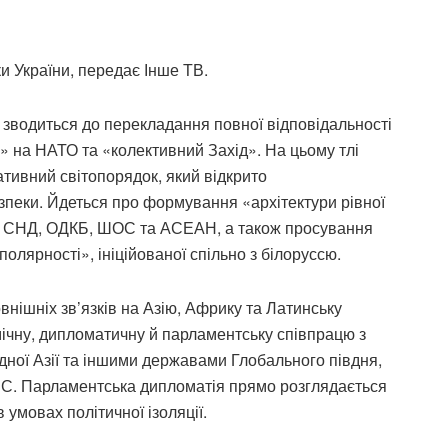
и України, передає Інше ТВ.
 зводиться до перекладання повної відповідальності
 на НАТО та «колективний Захід». На цьому тлі
тивний світопорядок, який відкрито
зпеки. Йдеться про формування «архітектури рівної
 на СНД, ОДКБ, ШОС та АСЕАН, а також просування
полярності», ініційованої спільно з білоруссю.
внішніх зв’язків на Азію, Африку та Латинську
ічну, дипломатичну й парламентську співпрацю з
ідної Азії та іншими державами Глобального півдня,
. Парламентська дипломатія прямо розглядається
 умовах політичної ізоляції.