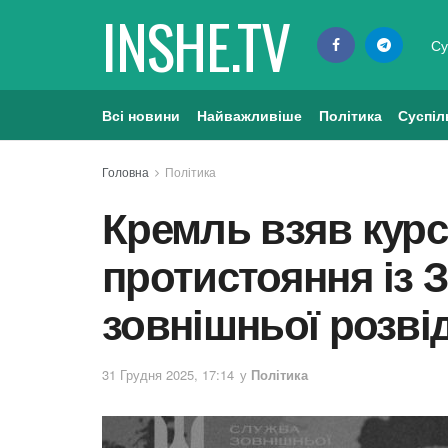
INSHE.TV
Су
Всі новини
Найважливіше
Політика
Суспіл
Головна
Політика
Кремль взяв курс
протистояння із 
зовнішньої розві
31 Грудня 2025, 17:14
у
Політика