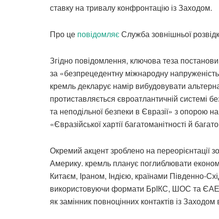
ставку на тривалу конфронтацію із Заходом.
Про це
повідомляє
Служба зовнішньої розвідк
Згідно повідомлення, ключова теза постанови
за «безпрецедентну міжнародну напруженість»
кремль декларує намір вибудовувати альтерна
протиставляється євроатлантичній системі бе
та неподільної безпеки в Євразії» з опорою
«Євразійської хартії багатоманітності й багато
Окремий акцент зроблено на переорієнтації зо
Америку. кремль планує поглиблювати економ
Китаєм, Іраном, Індією, країнами Південно-Сх
використовуючи формати БрІКС, ШОС та ЄАЕС
як замінник повноцінних контактів із Заходом в