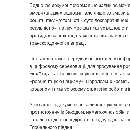
Водночас документ формально залишає можли
американських відносин, але лише за умови вр
робить таку «готовність» суто декларативною
реальністю», на яку москва планує відповісти
протидією конфіскації заморожених активів і
транскордонної співпраці.
Постанова також передбачає посилення інформ
в цифровому середовищі, для просування росі
України, а також активізацію проєктів під гасл
«реабілітацією нацизму». Паралельно кремль 
кордоном і планує окрему стратегію роботи з
У сукупності документ не залишає сумнівів: ро
протистояння із Заходом, намагаючись обійти 
канали і водночас підірвати західну єдність, с
Глобального півдня.