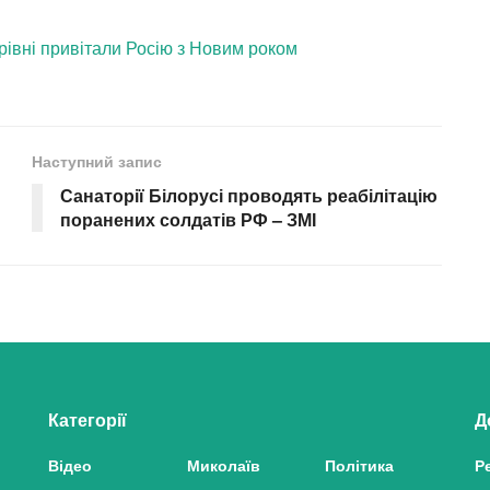
івні привітали Росію з Новим роком
Наступний запис
м
Санаторії Білорусі проводять реабілітацію
поранених солдатів РФ – ЗМІ
Категорії
Д
Відео
Миколаїв
Політика
Р