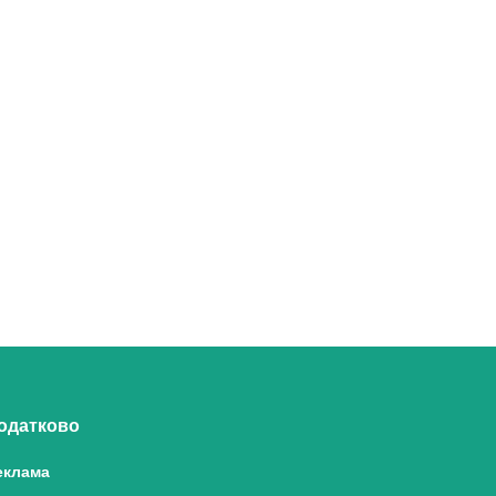
одатково
еклама