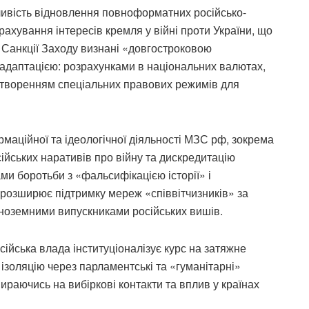
вість відновлення повноформатних російсько-
ахування інтересів кремля у війні проти України, що
. Санкції Заходу визнані «довгостроковою
 адаптацією: розрахунками в національних валютах,
 створенням спеціальних правових режимів для
аційної та ідеологічної діяльності МЗС рф, зокрема
йських наративів про війну та дискредитацію
ами боротьби з «фальсифікацією історії» і
розширює підтримку мереж «співвітчизників» за
 іноземними випускниками російських вишів.
сійська влада інституціоналізує курс на затяжне
ізоляцію через парламентські та «гуманітарні»
пираючись на вибіркові контакти та вплив у країнах