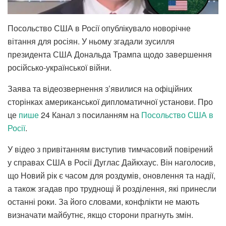
Посольство США в Росії опублікувало новорічне
вітання для росіян. У ньому згадали зусилля
президента США Дональда Трампа щодо завершення
російсько-української війни.
Заява та відеозвернення з’явилися на офіційних
сторінках американської дипломатичної установи. Про
це
пише
24 Канал з посиланням на
Посольство США в
Росії
.
У відео з привітанням виступив тимчасовий повірений
у справах США в Росії Дуглас Дайкхаус. Він наголосив,
що Новий рік є часом для роздумів, оновлення та надії,
а також згадав про труднощі й розділення, які принесли
останні роки. За його словами, конфлікти не мають
визначати майбутнє, якщо сторони прагнуть змін.