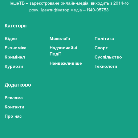
ІншеТВ – зареєстроване онлайн-медіа, виходить з 2014-го
року. Ідентифікатор медіа – R40-05753
Категорії
Відео
Миколаїв
Політика
Економіка
Надзвичайні
Спорт
Події
Кримінал
Суспільство
Найважливіше
Курйози
Технології
Додатково
Реклама
Контакти
Про нас