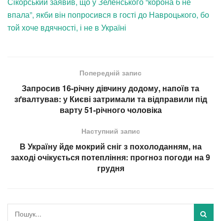
Сікорський заявив, що у Зеленського “корона б не
впала”, якби він попросився в гості до Навроцького, бо
той хоче вдячності, і не в Україні
Попередній запис
Запросив 16-річну дівчину додому, напоїв та
зґвалтував: у Києві затримали та відправили під
варту 51-річного чоловіка
Наступний запис
В Україну йде мокрий сніг з похолоданням, на
заході очікується потепління: прогноз погоди на 9
грудня