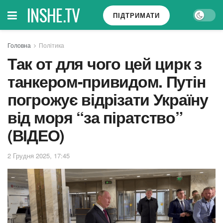
INSHE.TV
ПІДТРИМАТИ
Головна
Політика
Так от для чого цей цирк з
танкером-привидом. Путін
погрожує відрізати Україну
від моря “за піратство”
(ВІДЕО)
2 Грудня 2025, 17:45