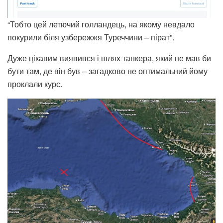
“Тобто цей летючий голландець, на якому невдало
покурили біля узбережжя Туреччини – пірат”.
Дуже цікавим виявився і шлях танкера, який не мав би
бути там, де він був – загадково не оптимальний йому
проклали курс.