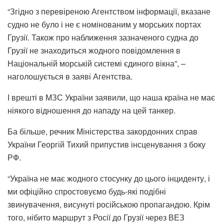
“Згідно з перевіреною Агентством інформації, вказане
судно не було і не є номінованим у морських портах
Грузії. Також про наближення зазначеного судна до
Грузії не знаходиться жодного повідомлення в
Національній морській системі єдиного вікна”, –
наголошується в заяві Агентства.
І врешті в МЗС України заявили, що наша країна не має
ніякого відношення до нападу на цей танкер.
Ба більше, речник Міністерства закордонних справ
України Георгій Тихий припустив інсценування з боку
РФ.
“Україна не має жодного стосунку до цього інциденту, і
ми офіційно спростовуємо будь-які подібні
звинувачення, висунуті російською пропагандою. Крім
того, нібито маршрут з Росії до Грузії через ВЕЗ