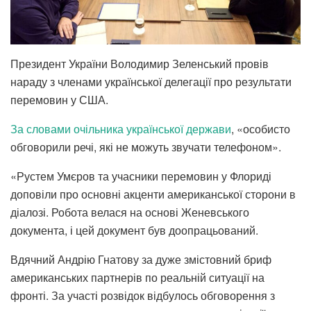
Президент України Володимир Зеленський провів
нараду з членами української делегації про результати
перемовин у США.
За словами очільника української держави
, «особисто
обговорили речі, які не можуть звучати телефоном».
«Рустем Умєров та учасники перемовин у Флориді
доповіли про основні акценти американської сторони в
діалозі. Робота велася на основі Женевського
документа, і цей документ був доопрацьований.
Вдячний Андрію Гнатову за дуже змістовний бриф
американських партнерів по реальній ситуації на
фронті. За участі розвідок відбулось обговорення з