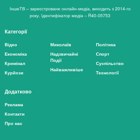
ІншеТВ – зареєстроване онлайн-медіа, виходить з 2014-го
року. Ідентифікатор медіа – R40-05753
Категорії
Відео
Миколаїв
Політика
Економіка
Надзвичайні
Спорт
Події
Кримінал
Суспільство
Найважливіше
Курйози
Технології
Додатково
Реклама
Контакти
Про нас