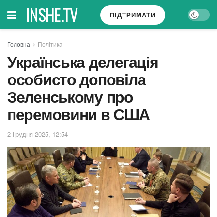
INSHE.TV
ПІДТРИМАТИ
Головна
Політика
Українська делегація
особисто доповіла
Зеленському про
перемовини в США
2 Грудня 2025, 12:54