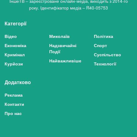
ІншеТВ – зареєстроване онлайн-медіа, виходить з 2014-го
року. Ідентифікатор медіа – R40-05753
Категорії
Відео
Миколаїв
Політика
Економіка
Надзвичайні
Спорт
Події
Кримінал
Суспільство
Найважливіше
Курйози
Технології
Додатково
Реклама
Контакти
Про нас