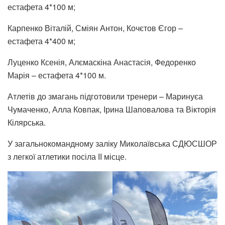
естафета 4*100 м;
Карпенко Віталій, Сміян Антон, Кочєтов Єгор –
естафета 4*400 м;
Луценко Ксенія, Алємаскіна Анастасія, Федоренко
Марія – естафета 4*100 м.
Атлетів до змагань підготовили тренери – Маринуєа
Чумаченко, Алла Ковпак, Ірина Шаповалова та Вікторія
Кілярська.
У загальнокомандному заліку Миколаївська СДЮСШОР
з легкої атлетики посіла ІІ місце.