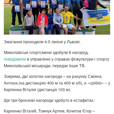
Змагання проходили 4-5 липня у Львові.
Миколаївські спортсмени здобули 6 нагород,
повідомили
в управлінні у справах фізкультури і спорту
Миколаївської міськради, передає Інше ТВ.
Зокрема, дві золотих нагороди – на рахунку Сміяна
Антона (на дистанціях 400 м та 400 м з/б), а «срібло» – у
Карпенка Віталія (дистанція 100 м).
Ще три бронзові нагороди здобуто в естафетах:
Карпенко Віталій, Томчук Артем, Кочетов Єгор –