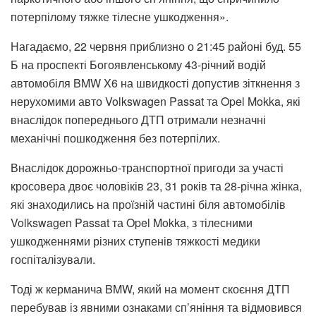
потерпілому тяжке тілесне ушкодження».
Нагадаємо, 22 червня приблизно о 21:45 районі буд. 55
Б на проспекті Богоявленському 43-річний водій
автомобіля BMW X6 на швидкості допустив зіткнення з
нерухомими авто Volkswagen Passat та Opel Mokka, які
внаслідок попереднього ДТП отримали незначні
механічні пошкодження без потерпілих.
Внаслідок дорожньо-транспортної пригоди за участі
кросовера двоє чоловіків 23, 31 років та 28-річна жінка,
які знаходились на проїзній частині біля автомобілів
Volkswagen Passat та Opel Mokka, з тілесними
ушкодженнями різних ступенів тяжкості медики
госпіталізували.
Тоді ж керманича BMW, який на момент скоєння ДТП
перебував із явними ознаками сп’яніння та відмовився