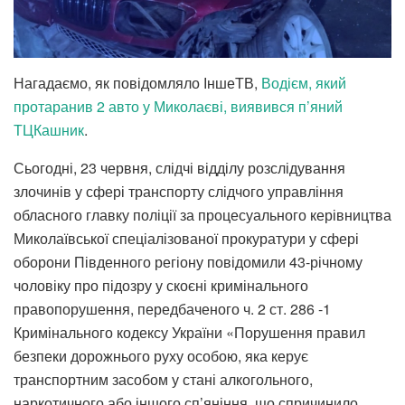
Нагадаємо, як повідомляло ІншеТВ,
Водієм, який
протаранив 2 авто у Миколаєві, виявився п’яний
ТЦКашник
.
Сьогодні, 23 червня, слідчі відділу розслідування
злочинів у сфері транспорту слідчого управління
обласного главку поліції за процесуального керівництва
Миколаївської спеціалізованої прокуратури у сфері
оборони Південного регіону повідомили 43-річному
чоловіку про підозру у скоєні кримінального
правопорушення, передбаченого ч. 2 ст. 286 -1
Кримінального кодексу України «Порушення правил
безпеки дорожнього руху особою, яка керує
транспортним засобом у стані алкогольного,
наркотичного або іншого сп’яніння, що спричинило