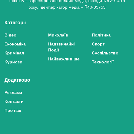
ІншеТВ – зареєстроване онлайн-медіа, виходить з 2014-го
року. Ідентифікатор медіа – R40-05753
Категорії
Відео
Миколаїв
Політика
Економіка
Надзвичайні
Спорт
Події
Кримінал
Суспільство
Найважливіше
Курйози
Технології
Додатково
Реклама
Контакти
Про нас