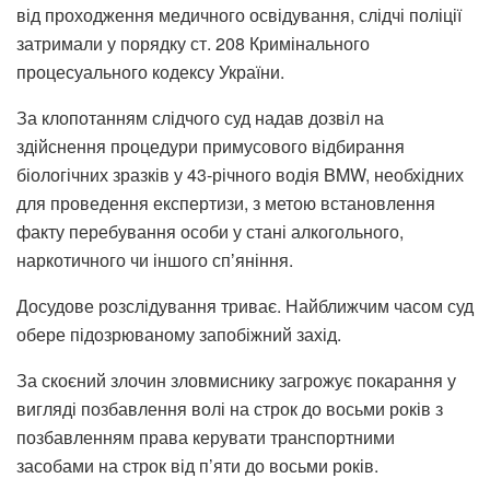
від проходження медичного освідування, слідчі поліції
затримали у порядку ст. 208 Кримінального
процесуального кодексу України.
За клопотанням слідчого суд надав дозвіл на
здійснення процедури примусового відбирання
біологічних зразків у 43-річного водія BMW, необхідних
для проведення експертизи, з метою встановлення
факту перебування особи у стані алкогольного,
наркотичного чи іншого спʼяніння.
Досудове розслідування триває. Найближчим часом суд
обере підозрюваному запобіжний захід.
За скоєний злочин зловмиснику загрожує покарання у
вигляді позбавлення волі на строк до восьми років з
позбавленням права керувати транспортними
засобами на строк від п’яти до восьми років.