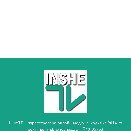
ІншеТВ – зареєстроване онлайн-медіа, виходить з 2014-го
року. Ідентифікатор медіа – R40-05753