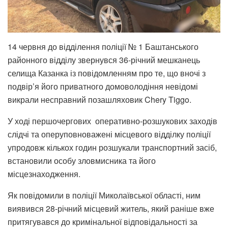
14 червня до відділення поліції № 1 Баштанського
районного відділу звернувся 36-річний мешканець
селища Казанка із повідомленням про те, що вночі з
подвір’я його приватного домоволодіння невідомі
викрали несправний позашляховик Chery Tiggo.
У ході першочергових оперативно-розшукових заходів
слідчі та оперуповноважені місцевого відділку поліції
упродовж кількох годин розшукали транспортний засіб,
встановили особу зловмисника та його
місцезнаходження.
Як повідомили в поліції Миколаївської області, ним
виявився 28-річний місцевий житель, який раніше вже
притягувався до кримінальної відповідальності за