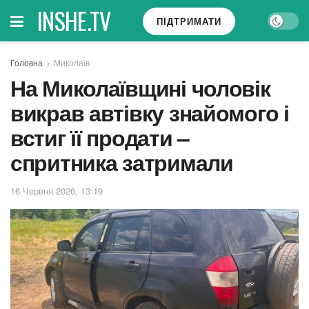
INSHE.TV
ПІДТРИМАТИ
Головна
Миколаїв
На Миколаївщині чоловік
викрав автівку знайомого і
встиг її продати –
спритника затримали
16 Червня 2026, 13:19