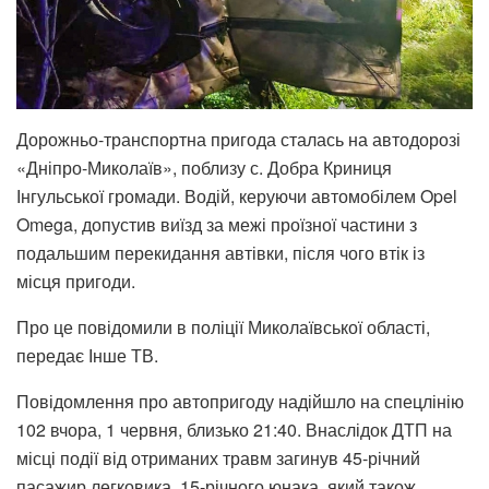
Дорожньо-транспортна пригода сталась на автодорозі
«Дніпро-Миколаїв», поблизу с. Добра Криниця
Інгульської громади. Водій, керуючи автомобілем Opel
Omega, допустив виїзд за межі проїзної частини з
подальшим перекидання автівки, після чого втік із
місця пригоди.
Про це повідомили в поліції Миколаївської області,
передає Інше ТВ.
Повідомлення про автопригоду надійшло на спецлінію
102 вчора, 1 червня, близько 21:40. Внаслідок ДТП на
місці події від отриманих травм загинув 45-річний
пасажир легковика, 15-річного юнака, який також