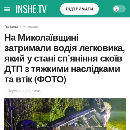
INSHE.TV
ПІДТРИМАТИ
Головна
Миколаїв
На Миколаївщині
затримали водія легковика,
який у стані сп’яніння скоїв
ДТП з тяжкими наслідками
та втік (ФОТО)
2 Червня 2026, 13:49