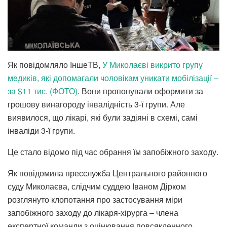
Як повідомляло ІншеТВ,
У Миколаєві викрито групу
медиків, які допомагали чоловікам уникати мобілізації –
за $11 тис. (ФОТО)
. Вони пропонували оформити за
грошову винагороду інвалідність 3-ї групи. Але
виявилося, що лікарі, які були задіяні в схемі, самі
інваліди 3-ї групи.
Це стало відомо під час обрання їм запобіжного заходу.
Як повідомила пресслужба Центрального районного
суду Миколаєва, слідчим суддею Іваном Дірком
розглянуто клопотання про застосування міри
запобіжного заходу до лікаря-хірурга – члена
експертної команди з оцінювання повсякденного