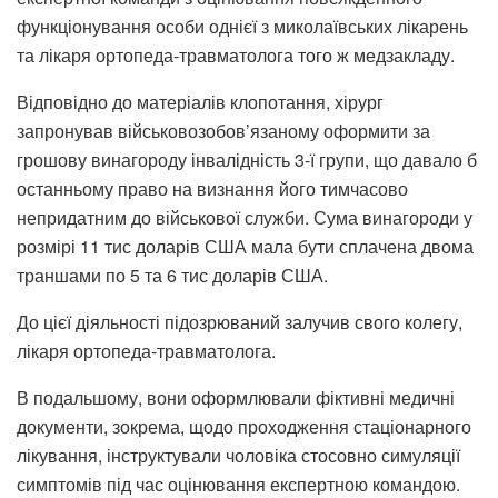
функціонування особи однієї з миколаївських лікарень
та лікаря ортопеда-травматолога того ж медзакладу.
Відповідно до матеріалів клопотання, хірург
запронував військовозобов’язаному оформити за
грошову винагороду інвалідність 3-ї групи, що давало б
останньому право на визнання його тимчасово
непридатним до військової служби. Сума винагороди у
розмірі 11 тис доларів США мала бути сплачена двома
траншами по 5 та 6 тис доларів США.
До цієї діяльності підозрюваний залучив свого колегу,
лікаря ортопеда-травматолога.
В подальшому, вони оформлювали фіктивні медичні
документи, зокрема, щодо проходження стаціонарного
лікування, інструктували чоловіка стосовно симуляції
симптомів під час оцінювання експертною командою.