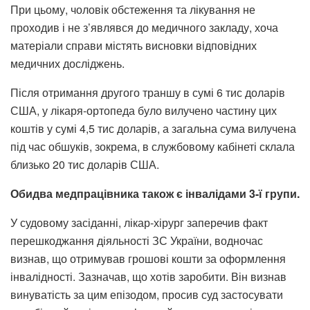
При цьому, чоловік обстеження та лікування не
проходив і не з’являвся до медичного закладу, хоча
матеріали справи містять висновки відповідних
медичних досліджень.
Після отримання другого траншу в сумі 6 тис доларів
США, у лікаря-ортопеда було вилучено частину цих
коштів у сумі 4,5 тис доларів, а загальна сума вилучена
під час обшуків, зокрема, в службовому кабінеті склала
близько 20 тис доларів США.
Обидва медпрацівника також є інвалідами 3-ї групи.
У судовому засіданні, лікар-хірург заперечив факт
перешкоджання діяльності ЗС України, водночас
визнав, що отримував грошові кошти за оформлення
інвалідності. Зазначав, що хотів заробити. Він визнав
винуватість за цим епізодом, просив суд застосувати