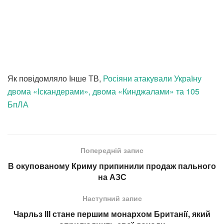
Як повідомляло Інше ТВ,
Росіяни атакували Україну
двома «Іскандерами», двома «Кинджалами» та 105
БпЛА
Попередній запис
В окупованому Криму припинили продаж пального
на АЗС
Наступний запис
Чарльз ІІІ стане першим монархом Британії, який