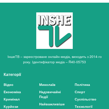
ІншеТВ – зареєстроване онлайн-медіа, виходить з 2014-го
року. Ідентифікатор медіа – R40-05753
Категорії
Відео
Миколаїв
Політика
Економіка
Надзвичайні
Спорт
Події
Кримінал
Суспільство
Найважливіше
Курйози
Технології