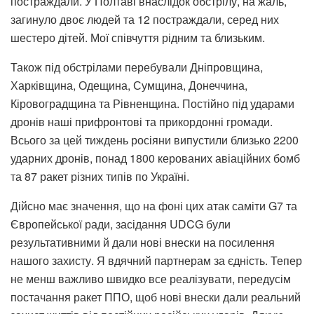
постраждали. У Полтаві внаслідок обстрілу, на жаль,
загинуло двоє людей та 12 постраждали, серед них
шестеро дітей. Мої співчуття рідним та близьким.
Також під обстрілами перебували Дніпровщина,
Харківщина, Одещина, Сумщина, Донеччина,
Кіровоградщина та Рівненщина. Постійно під ударами
дронів наші прифронтові та прикордонні громади.
Всього за цей тиждень росіяни випустили близько 2200
ударних дронів, понад 1800 керованих авіаційних бомб
та 87 ракет різних типів по Україні.
Дійсно має значення, що на фоні цих атак саміти G7 та
Європейської ради, засідання UDCG були
результативними й дали нові внески на посилення
нашого захисту. Я вдячний партнерам за єдність. Тепер
не менш важливо швидко все реалізувати, передусім
постачання ракет ППО, щоб нові внески дали реальний