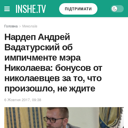
INSHE.TV
ПІДТРИМАТИ
Головна
Миколаїв
Нардеп Андрей
Вадатурский об
импичменте мэра
Николаева: бонусов от
николаевцев за то, что
произошло, не ждите
6 Жовтня 2017, 09:38