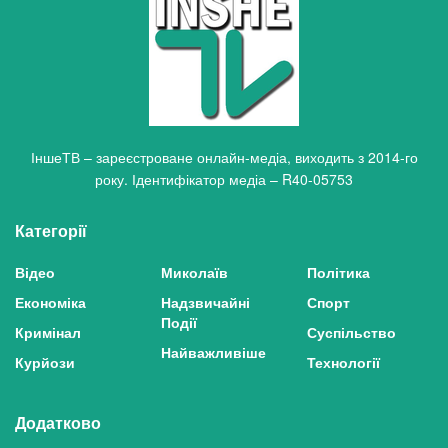
ІншеТВ – зареєстроване онлайн-медіа, виходить з 2014-го
року. Ідентифікатор медіа – R40-05753
Категорії
Відео
Миколаїв
Політика
Економіка
Надзвичайні
Спорт
Події
Кримінал
Суспільство
Найважливіше
Курйози
Технології
Додатково