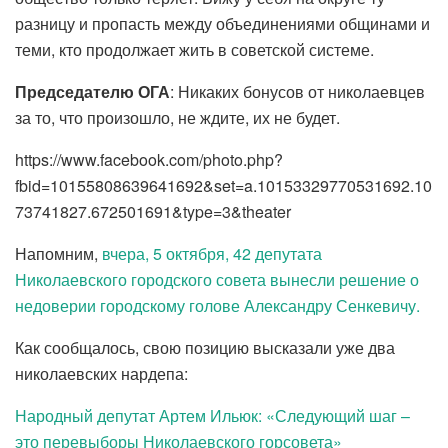
разницу и пропасть между объединениями общинами и
теми, кто продолжает жить в советской системе.
Председателю ОГА
: Никаких бонусов от николаевцев
за то, что произошло, не ждите, их не будет.
https://www.facebook.com/photo.php?
fbid=10155808639641692&set=a.10153329770531692.10
73741827.672501691&type=3&theater
Напомним,
вчера, 5 октября, 42 депутата
Николаевского городского совета вынесли решение о
недоверии городскому голове Александру Сенкевичу.
Как сообщалось, свою позицию высказали уже два
николаевских нардепа:
Народный депутат Артем Ильюк: «Следующий шаг –
это перевыборы Николаевского горсовета»