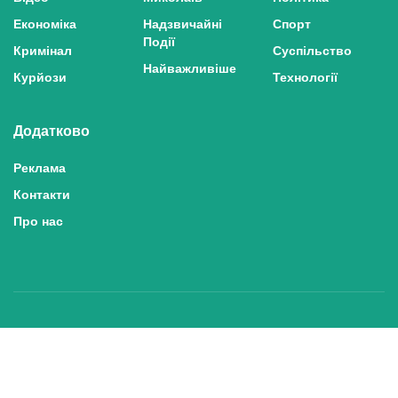
Економіка
Надзвичайні
Спорт
Події
Кримінал
Суспільство
Найважливіше
Курйози
Технології
Додатково
Реклама
Контакти
Про нас
Політика конфіденційності та захисту персональних даних
Політика користування сайтом
Правила використання матеріалів сайту