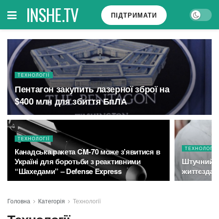
INSHE.TV
ПІДТРИМАТИ
ТЕХНОЛОГІЇ
Пентагон закупить лазерної зброї на
$400 млн для збиття БпЛА
ТЕХНОЛОГІЇ
ТЕХНОЛОГІЇ
Канадська ракета CM-70 може з’явитися в
Україні для боротьби з реактивними
Штучний і
“Шахедами” – Defense Express
життєздатн
Головна
Категорія
Технології