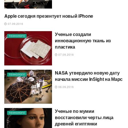
Apple сегодня презентует новый iPhone
ТЕХНОЛОГІЇ
07.09.2016
Ученые создали
ТЕХНОЛОГІЇ
инновационную ткань из
пластика
07.09.2016
NASA утвердило новую дату
ТЕХНОЛОГІЇ
начала миссии InSight на Марс
06.09.2016
Ученые по мумии
ТЕХНОЛОГІЇ
восстановили черты лица
древней египтянки