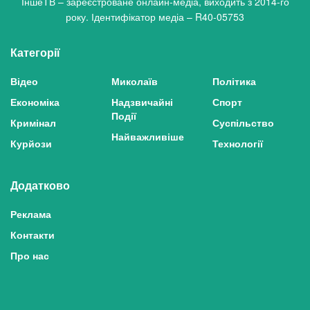
ІншеТВ – зареєстроване онлайн-медіа, виходить з 2014-го
року. Ідентифікатор медіа – R40-05753
Категорії
Відео
Миколаїв
Політика
Економіка
Надзвичайні
Спорт
Події
Кримінал
Суспільство
Найважливіше
Курйози
Технології
Додатково
Реклама
Контакти
Про нас