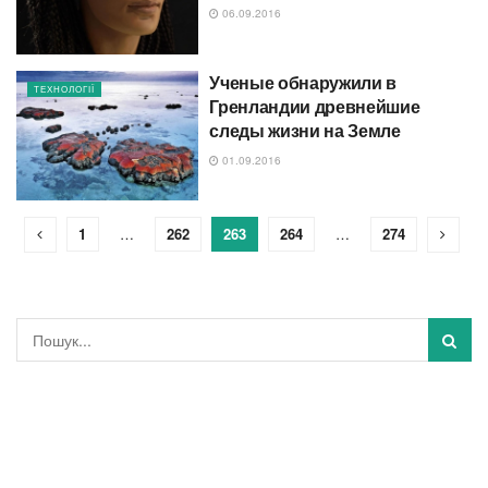
06.09.2016
Ученые обнаружили в
ТЕХНОЛОГІЇ
Гренландии древнейшие
следы жизни на Земле
01.09.2016
1
…
262
263
264
…
274