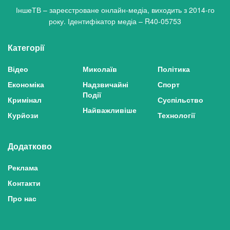
ІншеТВ – зареєстроване онлайн-медіа, виходить з 2014-го
року. Ідентифікатор медіа – R40-05753
Категорії
Відео
Миколаїв
Політика
Економіка
Надзвичайні
Спорт
Події
Кримінал
Суспільство
Найважливіше
Курйози
Технології
Додатково
Реклама
Контакти
Про нас