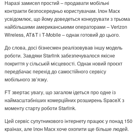
Наразі замисел простий – продавати мобільні
контракти безпосередньо користувачам. Ілон Маск
усвідомлює, що йому доведеться конкурувати з трьома
найбільшими американськими операторами – Verizon
Wireless, AT&T і T-Mobile – однак готовий до цього.
До слова, досі бізнесмен реалізовував іншу модель
роботи. Завдяки Starlink забезпечувалося якісне
покриття у сільській місцевості. Однак новий проєкт
передбачає перехід до самостійного сервісу
мобільного зв’язку.
FT звертає увагу, що загалом ідеться про одне із
наймасштабніших комерційних розширень SpaceX з
моменту старту роботи Starlink.
Цей сервіс супутникового інтернету працює у понад 150
країнах, але Ілон Маск хоче охопити ще більше людей.