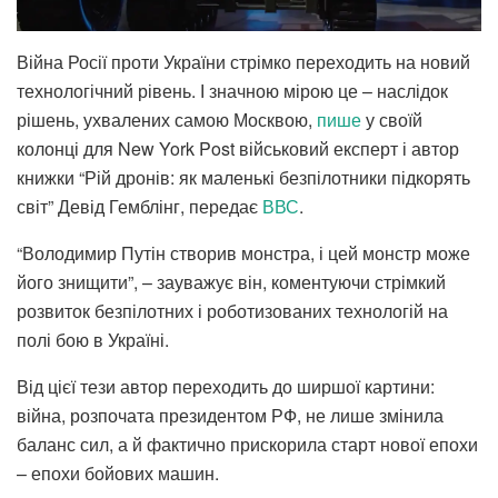
Війна Росії проти України стрімко переходить на новий
технологічний рівень. І значною мірою це – наслідок
рішень, ухвалених самою Москвою,
пише
у своїй
колонці для New York Post військовий експерт і автор
книжки “Рій дронів: як маленькі безпілотники підкорять
світ” Девід Гемблінг, передає
ВВС
.
“Володимир Путін створив монстра, і цей монстр може
його знищити”, – зауважує він, коментуючи стрімкий
розвиток безпілотних і роботизованих технологій на
полі бою в Україні.
Від цієї тези автор переходить до ширшої картини:
війна, розпочата президентом РФ, не лише змінила
баланс сил, а й фактично прискорила старт нової епохи
– епохи бойових машин.