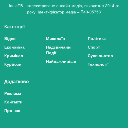
ІншеТВ – зареєстроване онлайн-медіа, виходить з 2014-го
року. Ідентифікатор медіа – R40-05753
Категорії
Відео
Миколаїв
Політика
Економіка
Надзвичайні
Спорт
Події
Кримінал
Суспільство
Найважливіше
Курйози
Технології
Додатково
Реклама
Контакти
Про нас