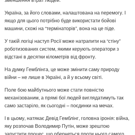
Україна, за його словами, налаштована на перемогу. І
якщо для цього потрібно буде використати бойові
машини, схожі на “термінаторів”, вона на це піде.
У такій логіці наступ Росії може натрапити на “стіну”
роботизованих систем, якими керують оператори з
відстані в десятки кілометрів від фронту.
На думку Гемблінга, це може змінити саму природу
війни – не лише в Україні, а й у всьому світі.
Поле бою майбутнього може стати повністю
механізованим, а прямі бої людей виглядатимуть так
само застаріло, як сьогодні – поєдинки на мечах.
І в цьому, натякає Девід Гемблінг, головна іронія: війна,
яку розпочав Володимир Путін, може зрештою
запустити процес, що обернеться проти нього самого.