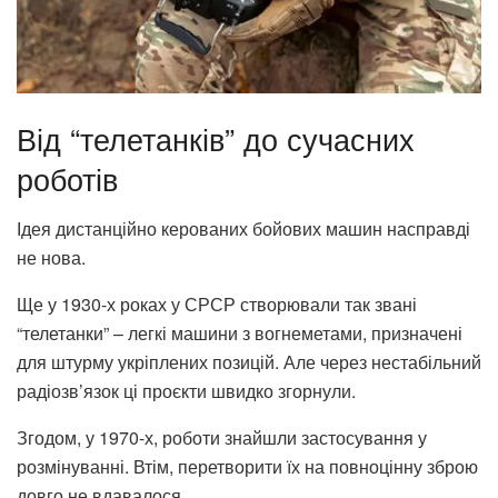
Від “телетанків” до сучасних
роботів
Ідея дистанційно керованих бойових машин насправді
не нова.
Ще у 1930-х роках у СРСР створювали так звані
“телетанки” – легкі машини з вогнеметами, призначені
для штурму укріплених позицій. Але через нестабільний
радіозв’язок ці проєкти швидко згорнули.
Згодом, у 1970-х, роботи знайшли застосування у
розмінуванні. Втім, перетворити їх на повноцінну зброю
довго не вдавалося.