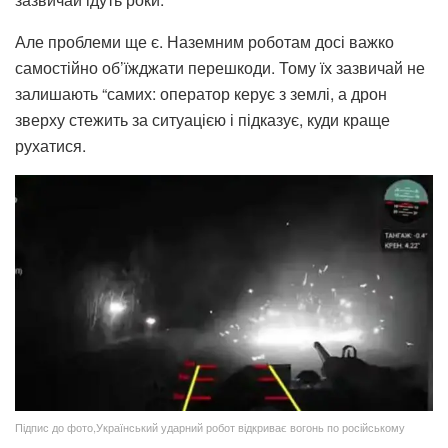
Але проблеми ще є. Наземним роботам досі важко
самостійно об’їжджати перешкоди. Тому їх зазвичай не
залишають “самих: оператор керує з землі, а дрон
зверху стежить за ситуацією і підказує, куди краще
рухатися.
Підпис до фото,Український ударний робот відкриває вогонь по російському