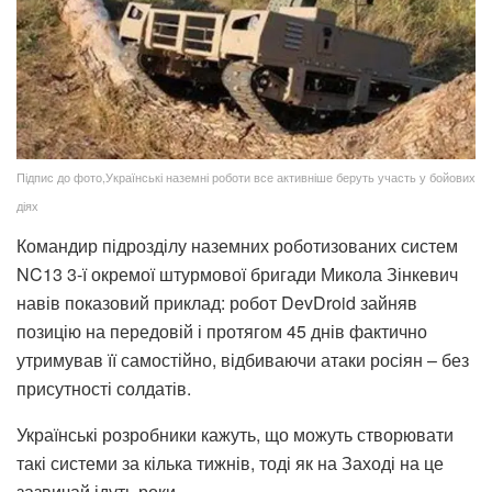
Підпис до фото,Українські наземні роботи все активніше беруть участь у бойових
діях
Командир підрозділу наземних роботизованих систем
NC13 3-ї окремої штурмової бригади Микола Зінкевич
навів показовий приклад: робот DevDroid зайняв
позицію на передовій і протягом 45 днів фактично
утримував її самостійно, відбиваючи атаки росіян – без
присутності солдатів.
Українські розробники кажуть, що можуть створювати
такі системи за кілька тижнів, тоді як на Заході на це
зазвичай ідуть роки.