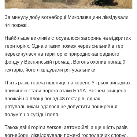
За минулу добу вогнеборці Миколаївщини ліквідували
44 пожежі.
Найбільше викликів стосувалося загорянь на відкритих
територіях. Одна з таких пожеж через сильний вітер
перекинулася на територію природно-заповідного
фонду у Веснянській громаді. Вогонь охопив понад 9
гектарів, його ліквідували рятувальники.
П’ять разів горіла пшениця на корені. У трьох випадках
причиною стали ворожі атаки БпЛА. Вогнем знищено
врожай на площі понад 48 гектарів, однак
рятувальникам вдалося не допустити поширення
полум’я на сусідні поля.
Також двічі горіли легкові автомобілі, а ще шість разів
вогнеборці ліквідовували пожежі господарчих споруд.