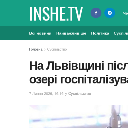
INSHE.TV
Че
Всі новини
Найважливіше
Політика
Суспіл
Головна
Суспільство
На Львівщині піс
озері госпіталізу
7 Липня 2026, 16:16
у
Суспільство