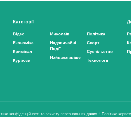
Категорії
Д
Відео
Миколаїв
Політика
Р
Економіка
Надзвичайні
Спорт
К
Події
Кримінал
Суспільство
П
Найважливіше
Курйози
Технології
з
ітика конфіденційності та захисту персональних даних
Політика корист