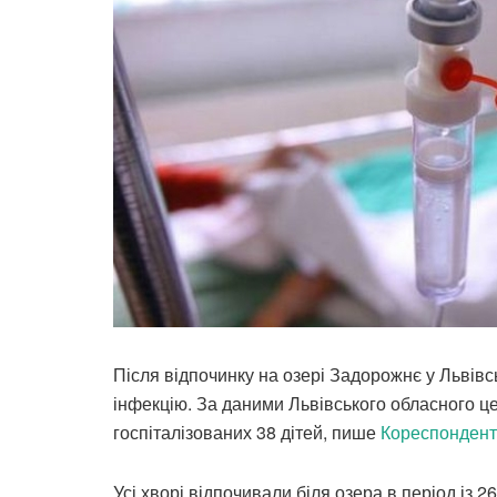
Після відпочинку на озері Задорожнє у Львівс
інфекцію. За даними Львівського обласного ц
госпіталізованих 38 дітей, пише
Кореспондент
Усі хворі відпочивали біля озера в період із 2