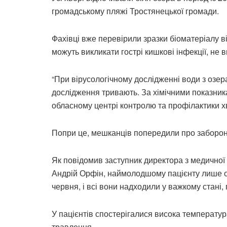
громадському пляжі Тростянецької громади.
Фахівці вже перевірили зразки біоматеріалу від
можуть викликати гострі кишкові інфекції, не 
“При вірусологічному дослідженні води з озер
дослідження тривають. За хімічними показник
обласному центрі контролю та профілактики х
Попри це, мешканців попередили про заборону
Як повідомив заступник директора з медичної 
Андрій Орфін, наймолодшому пацієнту лише од
червня, і всі вони надходили у важкому стані,
У пацієнтів спостерігалися висока температура
травлення.