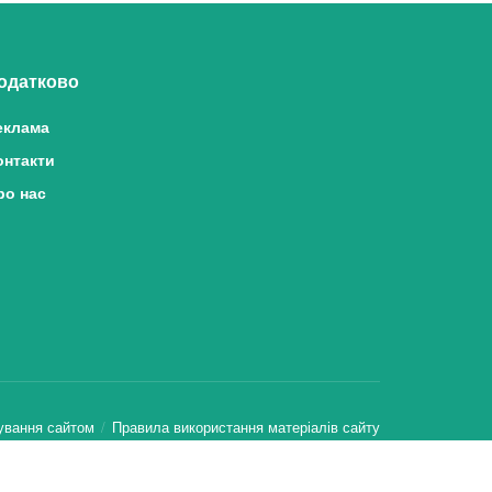
одатково
еклама
онтакти
ро нас
ування сайтом
Правила використання матеріалів сайту