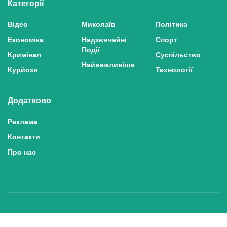
Категорії
Відео
Миколаїв
Політика
Економіка
Надзвичайні
Спорт
Події
Кримінал
Суспільство
Найважливіше
Курйози
Технології
Додатково
Реклама
Контакти
Про нас
Політика конфіденційності та захисту персональних даних
Політика користування сайтом