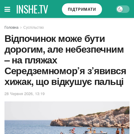
INSHE.TV
ПІДТРИМАТИ
Головна
Суспільство
Відпочинок може бути
дорогим, але небезпечним
– на пляжах
Середземномор’я з’явився
хижак, що відкушує пальці
28 Червня 2026, 13:19