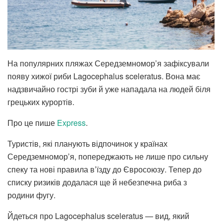
На популярних пляжах Середземномор’я зафіксували
появу хижої риби Lagocephalus sceleratus. Вона має
надзвичайно гострі зуби й уже нападала на людей біля
грецьких курортів.
Про це пише
Express
.
Туристів, які планують відпочинок у країнах
Середземномор’я, попереджають не лише про сильну
спеку та нові правила в’їзду до Євросоюзу. Тепер до
списку ризиків додалася ще й небезпечна риба з
родини фугу.
Йдеться про Lagocephalus sceleratus — вид, який