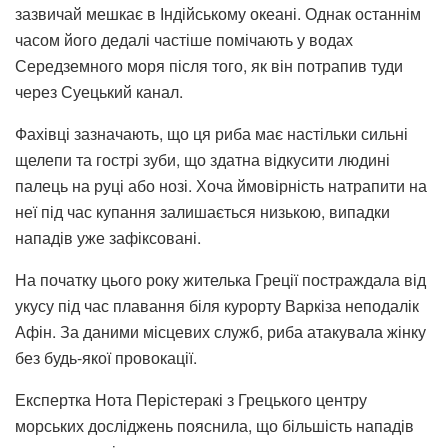
зазвичай мешкає в Індійському океані. Однак останнім
часом його дедалі частіше помічають у водах
Середземного моря після того, як він потрапив туди
через Суецький канал.
Фахівці зазначають, що ця риба має настільки сильні
щелепи та гострі зуби, що здатна відкусити людині
палець на руці або нозі. Хоча ймовірність натрапити на
неї під час купання залишається низькою, випадки
нападів уже зафіксовані.
На початку цього року жителька Греції постраждала від
укусу під час плавання біля курорту Варкіза неподалік
Афін. За даними місцевих служб, риба атакувала жінку
без будь-якої провокації.
Експертка Нота Перістеракі з Грецького центру
морських досліджень пояснила, що більшість нападів