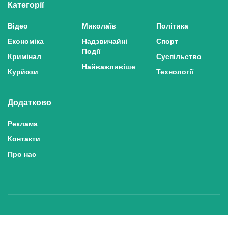
Категорії
Відео
Миколаїв
Політика
Економіка
Надзвичайні
Спорт
Події
Кримінал
Суспільство
Найважливіше
Курйози
Технології
Додатково
Реклама
Контакти
Про нас
Політика конфіденційності та захисту персональних даних
Політика користування сайтом