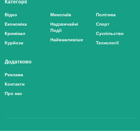
Категорії
Відео
Миколаїв
Політика
Економіка
Надзвичайні
Спорт
Події
Кримінал
Суспільство
Найважливіше
Курйози
Технології
Додатково
Реклама
Контакти
Про нас
Політика конфіденційності та захисту персональних даних
Політика користування сайтом