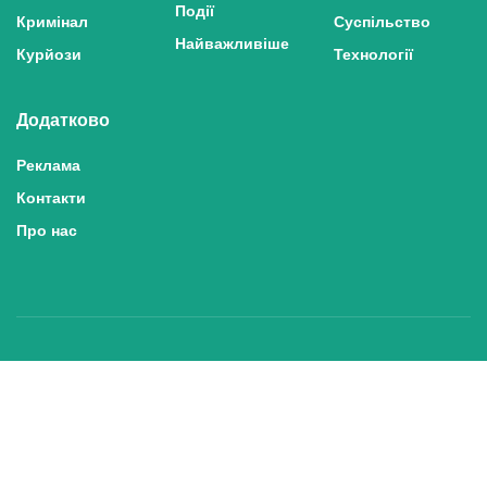
Події
Кримінал
Суспільство
Найважливіше
Курйози
Технології
Додатково
Реклама
Контакти
Про нас
Політика конфіденційності та захисту персональних даних
Політика користування сайтом
Правила використання матеріалів сайту
© 2025 inshe.tv