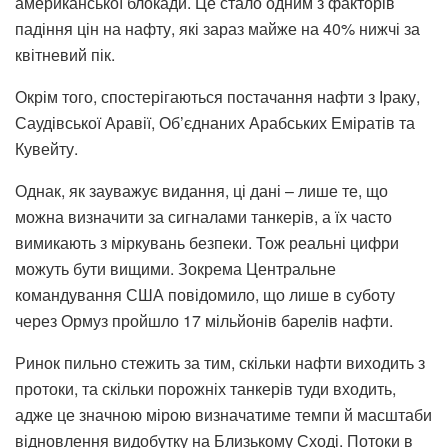
американської блокади. Це стало одним з факторів
падіння цін на нафту, які зараз майже на 40% нижчі за
квітневий пік.
Окрім того, спостерігаються постачання нафти з Іраку,
Саудівської Аравії, Об’єднаних Арабських Еміратів та
Кувейту.
Однак, як зауважує видання, ці дані – лише те, що
можна визначити за сигналами танкерів, а їх часто
вимикають з міркувань безпеки. Тож реальні цифри
можуть бути вищими. Зокрема Центральне
командування США повідомило, що лише в суботу
через Ормуз пройшло 17 мільйонів барелів нафти.
Ринок пильно стежить за тим, скільки нафти виходить з
протоки, та скільки порожніх танкерів туди входить,
адже це значною мірою визначатиме темпи й масштаби
відновлення видобутку на Близькому Сході. Потоки в