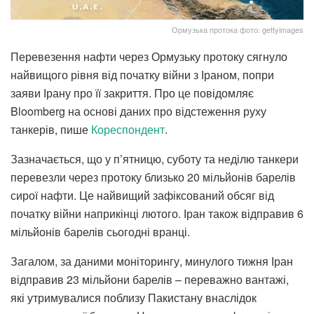
Ормузька протока фото: gettyimages
Перевезення нафти через Ормузьку протоку сягнуло
найвищого рівня від початку війни з Іраном, попри
заяви Ірану про її закриття. Про це повідомляє
Bloomberg на основі даних про відстеження руху
танкерів, пише
Кореспондент
.
Зазначається, що у п’ятницю, суботу та неділю танкери
перевезли через протоку близько 20 мільйонів барелів
сирої нафти. Це найвищий зафіксований обсяг від
початку війни наприкінці лютого. Іран також відправив 6
мільйонів барелів сьогодні вранці.
Загалом, за даними моніторингу, минулого тижня Іран
відправив 23 мільйони барелів – переважно вантажі,
які утримувалися поблизу Пакистану внаслідок