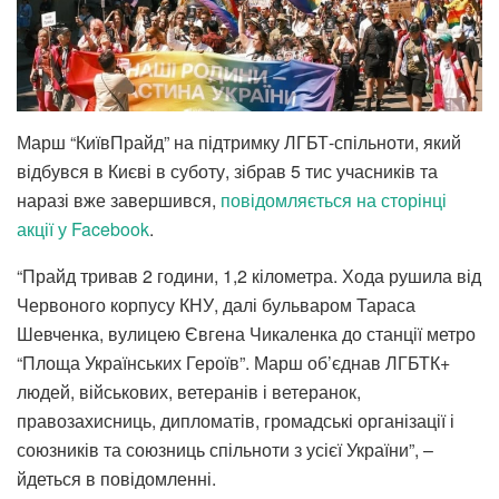
Марш “КиївПрайд” на підтримку ЛГБТ-спільноти, який
відбувся в Києві в суботу, зібрав 5 тис учасників та
наразі вже завершився,
повідомляється на сторінці
акції у Facebook
.
“Прайд тривав 2 години, 1,2 кілометра. Хода рушила від
Червоного корпусу КНУ, далі бульваром Тараса
Шевченка, вулицею Євгена Чикаленка до станції метро
“Площа Українських Героїв”. Марш об’єднав ЛГБТК+
людей, військових, ветеранів і ветеранок,
правозахисниць, дипломатів, громадські організації і
союзників та союзниць спільноти з усієї України”, –
йдеться в повідомленні.