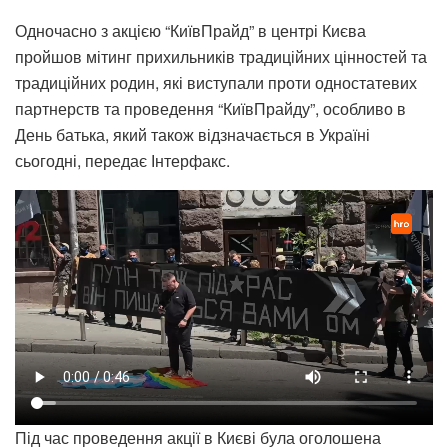
Одночасно з акцією “КиївПрайд” в центрі Києва
пройшов мітинг прихильників традиційних цінностей та
традиційних родин, які виступали проти одностатевих
партнерств та проведення “КиївПрайду”, особливо в
День батька, який також відзначається в Україні
сьогодні, передає Інтерфакс.
Під час проведення акції в Києві була оголошена