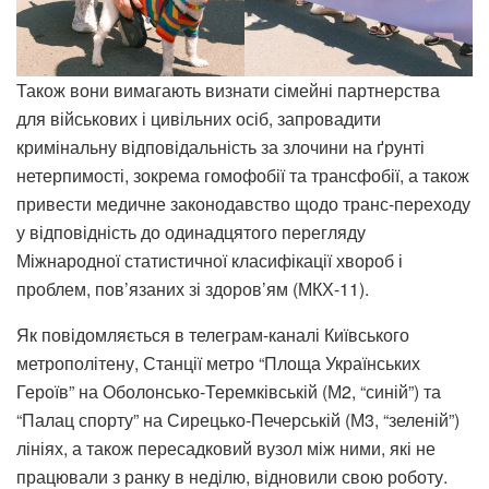
Також вони вимагають визнати сімейні партнерства
для військових і цивільних осіб, запровадити
кримінальну відповідальність за злочини на ґрунті
нетерпимості, зокрема гомофобії та трансфобії, а також
привести медичне законодавство щодо транс-переходу
у відповідність до одинадцятого перегляду
Міжнародної статистичної класифікації хвороб і
проблем, пов’язаних зі здоров’ям (МКХ-11).
Як повідомляється в телеграм-каналі Київського
метрополітену, Станції метро “Площа Українських
Героїв” на Оболонсько-Теремківській (М2, “синій”) та
“Палац спорту” на Сирецько-Печерській (М3, “зеленій”)
лініях, а також пересадковий вузол між ними, які не
працювали з ранку в неділю, відновили свою роботу.