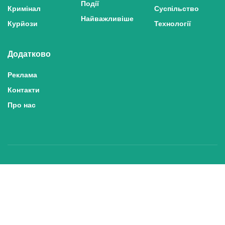
Події
Кримінал
Суспільство
Найважливіше
Курйози
Технології
Додатково
Реклама
Контакти
Про нас
Політика конфіденційності та захисту персональних даних
Політика користування сайтом
Правила використання матеріалів сайту
© 2025 inshe.tv