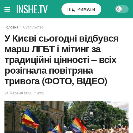
INSHE.TV
ПІДТРИМАТИ
Головна
Суспільство
У Києві сьогодні відбувся
марш ЛГБТ і мітинг за
традиційні цінності – всіх
розігнала повітряна
тривога (ФОТО, ВІДЕО)
21 Червня 2026, 19:39