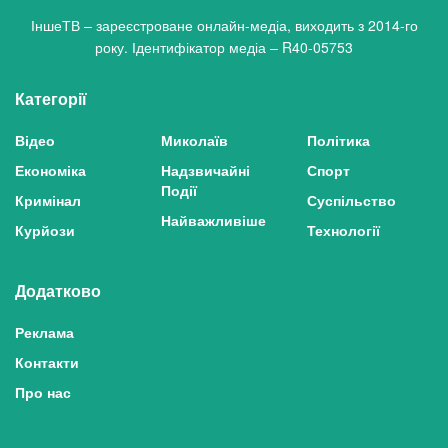
ІншеТВ – зареєстроване онлайн-медіа, виходить з 2014-го
року. Ідентифікатор медіа – R40-05753
Категорії
Відео
Миколаїв
Політика
Економіка
Надзвичайні
Спорт
Події
Кримінал
Суспільство
Найважливіше
Курйози
Технології
Додатково
Реклама
Контакти
Про нас