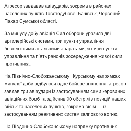
Агресор завдавав авіаударів, зокрема в районах
населених пунктів Товстодубове, Бачівськ, Червоний
Пахар Сумської області.
За минулу добу авіація Сил оборони уразила дві
артилерійські системи, три пункти управління
безпілотними літальними апаратами, чотири пункти
управління та п’ять районів зосередження живої сили
противника.
На Північно-Слобожанському і Курському напрямках
минулої доби відбулося одне бойове зіткнення, агресор
завдав три авіаудари із застосуванням семи керованих
авіаційних бомб та здійснив 90 обстрілів позицій наших
військ та населених пунктів, зокрема вісім — із
застосуванням реактивних систем залпового вогню.
На Південно-Слобожанському напрямку противник