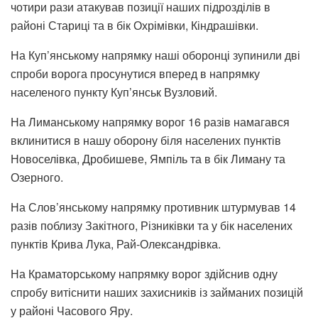
чотири рази атакував позиції наших підрозділів в
районі Стариці та в бік Охрімівки, Кіндрашівки.
На Куп’янському напрямку наші оборонці зупинили дві
спроби ворога просунутися вперед в напрямку
населеного пункту Куп’янськ Вузловий.
На Лиманському напрямку ворог 16 разів намагався
вклинитися в нашу оборону біля населених пунктів
Новоселівка, Дробишеве, Ямпіль та в бік Лиману та
Озерного.
На Слов’янському напрямку противник штурмував 14
разів поблизу Закітного, Різниківки та у бік населених
пунктів Крива Лука, Рай-Олександрівка.
На Краматорському напрямку ворог здійснив одну
спробу витіснити наших захисників із займаних позицій
у районі Часового Яру.