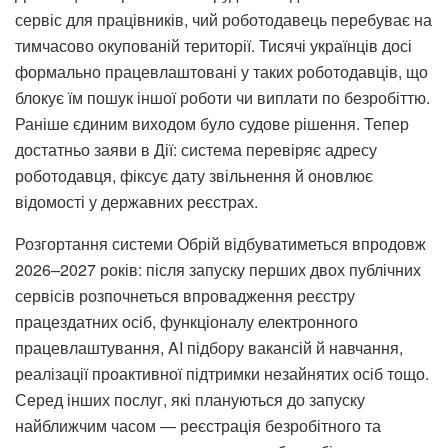
сервіс для працівників, чий роботодавець перебуває на
тимчасово окупованій території. Тисячі українців досі
формально працевлаштовані у таких роботодавців, що
блокує їм пошук іншої роботи чи виплати по безробіттю.
Раніше єдиним виходом було судове рішення. Тепер
достатньо заяви в Дії: система перевіряє адресу
роботодавця, фіксує дату звільнення й оновлює
відомості у державних реєстрах.
Розгортання системи Обрій відбуватиметься впродовж
2026–2027 років: після запуску перших двох публічних
сервісів розпочнеться впровадження реєстру
працездатних осіб, функціоналу електронного
працевлаштування, AI підбору вакансій й навчання,
реалізації проактивної підтримки незайнятих осіб тощо.
Серед інших послуг, які плануються до запуску
найближчим часом — реєстрація безробітного та