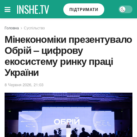
INSHE.TV
ПІДТРИМАТИ
Головна
Суспільство
Мінекономіки презентувало
Обрій – цифрову
екосистему ринку праці
України
8 Червня 2026, 21:03