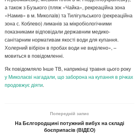
а також з Бузького (пляж «Чайка», рекреаційна зона
«Намив» в м. Миколаїв) та Тилігульського (рекреаційна
зона с. Коблево) лиманів за мікробіологічними
показниками відповідали державним медико-
санітарним нормативам якості води для купання.
Холерний вібріон в пробах води не виділено», –
мовиться в повідомленні.
Як повідомляло Інше ТВ, наприкінці травня цього року
у Миколаєві нагадали, що заборона на купання в річках
продовжує діяти
.
Попередній запис
На Бєлгородщині потужний вибух на складі
боєприпасів (ВІДЕО)