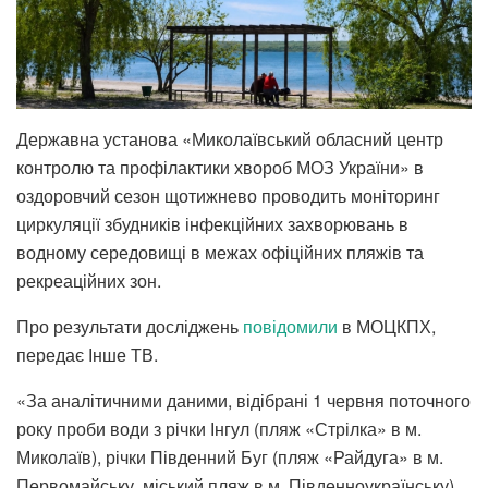
Державна установа «Миколаївський обласний центр
контролю та профілактики хвороб МОЗ України» в
оздоровчий сезон щотижнево проводить моніторинг
циркуляції збудників інфекційних захворювань в
водному середовищі в межах офіційних пляжів та
рекреаційних зон.
Про результати досліджень
повідомили
в МОЦКПХ,
передає Інше ТВ.
«За аналітичними даними, відібрані 1 червня поточного
року проби води з річки Інгул (пляж «Стрілка» в м.
Миколаїв), річки Південний Буг (пляж «Райдуга» в м.
Первомайську, міський пляж в м. Південноукраїнську),