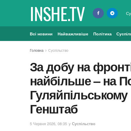
INSHE.TV
Су
Всі новини
Найважливіше
Політика
Суспіл
Головна
Суспільство
За добу на фронті 
найбільше – на П
Гуляйпільському 
Генштаб
5 Червня 2026, 08:35
у
Суспільство