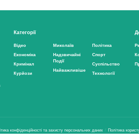
Категорії
Д
Відео
Миколаїв
Політика
Р
Економіка
Надзвичайні
Спорт
К
Події
Кримінал
Суспільство
П
Найважливіше
Курйози
Технології
з
ітика конфіденційності та захисту персональних даних
Політика корист