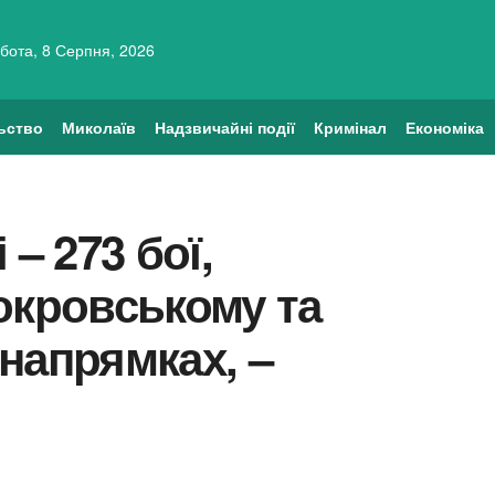
бота, 8 Серпня, 2026
ьство
Миколаїв
Надзвичайні події
Кримінал
Економіка
– 273 бої,
окровському та
напрямках, –