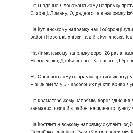
На Південно-Слобожанському напрямку противн
Стариці, Лиману, Одрадного та в напрямку Ізб
На Куп’янському напрямку наші оборонці зупи
районі Новоплатонівки та в бік Куп’янська, К
На Лиманському напрямку ворог 26 разів нам
Новоселівки, Дробишевого, Зарічного, Діброви
На Слов’янському напрямку противник штурмув
Різниківки та у бік населених пунктів Крива Л
На Краматорському напрямку ворог здійснив дв
займаних позицій в районі населеного пункту Ф
На Костянтинівському напрямку окупанти здійс
Плещіївка, Іллінівка, Русин Яр та в напрямку 