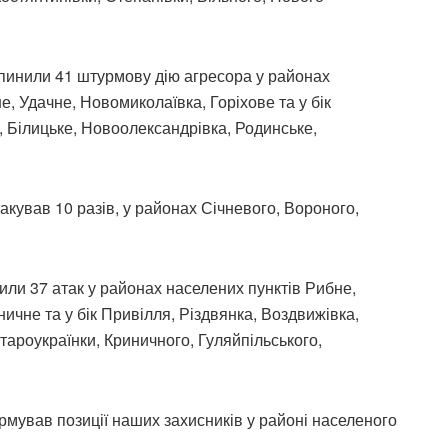
пинили 41 штурмову дію агресора у районах
е, Удачне, Новомиколаївка, Горіхове та у бік
, Білицьке, Новоолександрівка, Родинське,
кував 10 разів, у районах Січневого, Вороного,
или 37 атак у районах населених пунктів Рибне,
ичне та у бік Привілля, Різдвянка, Воздвижівка,
тароукраїнки, Криничного, Гуляйпільського,
рмував позиції наших захисників у районі населеного