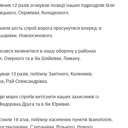
ик 12 разів атакував позиції наших підрозділів біля
ицького, Охрімівки, Колодязного.
нили шість спроб ворога просунутися вперед: в
івшарівки, Новоосинового.
агався вклинитися в нашу оборону у районах
, Озерного та в бік Шийківки, Лиману.
ав 13 разів, поблизу Закітного, Калеників,
ука, Рай-Олександрівка.
і марні спроби витіснити наших захисників із
едорівка Друга та в бік Юрківки.
нили 19 атак, поблизу населених пунктів Іванопілля,
Костянтинівки, Степанівки, Вільного, Нового