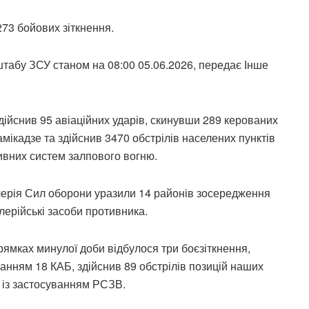
73 бойових зіткнення.
табу ЗСУ станом на 08:00 05.06.2026, передає Інше
ійснив 95 авіаційних ударів, скинувши 289 керованих
амікадзе та здійснив 3470 обстрілів населених пунктів
тивних систем залпового вогню.
тилерія Сил оборони уразили 14 районів зосередження
лерійські засоби противника.
ямках минулої доби відбулося три боєзіткнення,
ванням 18 КАБ, здійснив 89 обстрілів позицій наших
– із застосуванням РСЗВ.