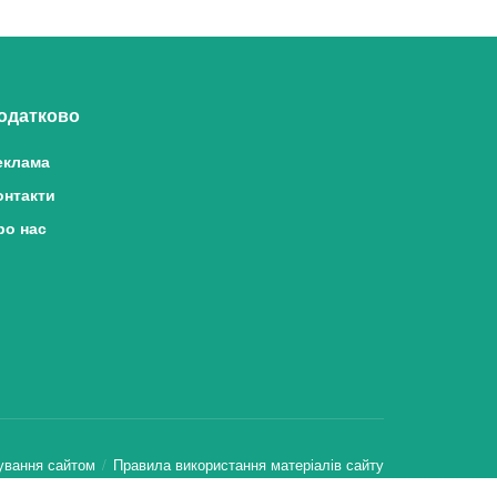
одатково
еклама
онтакти
ро нас
ування сайтом
Правила використання матеріалів сайту