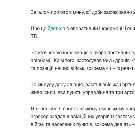
Загалом протягом минулої доби зафіксовано 2
Про це
йдеться
в оперативній інформації Генш
ТВ.
За уточненою інформацією вчора противник зд
авіабомб. Крім того, застосував 9875 дронів-к
та позицій наших військ, зокрема 44 – із реак
За минулу добу авіація, ракетні війська і ар
живої сили, два пункти управління та три арти
На Північно-Слобожанському і Курському напр
агресор завдав 6 авіаційних ударів із застосу
військ та населених пунктів, зокрема дев’ять 