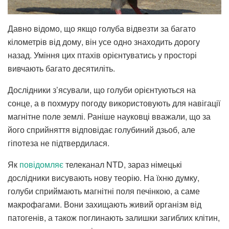
Давно відомо, що якщо голуба відвезти за багато
кілометрів від дому, він усе одно знаходить дорогу
назад. Уміння цих птахів орієнтуватись у просторі
вивчають багато десятиліть.
Дослідники з’ясували, що голуби орієнтуються на
сонце, а в похмуру погоду використовують для навігації
магнітне поле землі. Раніше науковці вважали, що за
його сприйняття відповідає голубиний дзьоб, але
гіпотеза не підтвердилася.
Як
повідомляє
телеканал NTD, зараз німецькі
дослідники висувають нову теорію. На їхню думку,
голуби сприймають магнітні поля печінкою, а саме
макрофагами. Вони захищають живий організм від
патогенів, а також поглинають залишки загиблих клітин,