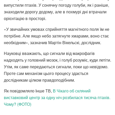
випустили птахів. У сонячну погоду голуби, як і раніше,
знаходили дорогу додому, але в похмурі дні втрачали
орієнтацію в просторі.
«У звичайних умовах сприйняття магнітного поля їм не
потрібне. Але якщо небо затягнуте хмарами, воно стає
необхідним», зазначив Мартін Вікельскі, дослідник.
Науковці вважають, що сигнали від макрофагів
надходять у головний мозок, і голуб розуміє, куди летіти.
Утім, як саме передаються сигнали, поки що невідомо.
Проте сам механізм цього процесу здається
дослідникам цілком правдоподібним.
Як повідомляло Інше ТВ,
В Чікаго об скляний
виставковий центр за одну ніч розбилася тисяча птахів.
Чому? (ФОТО)