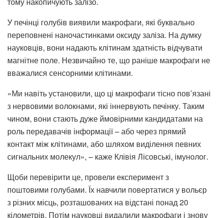
тому накопичують залізо.
У печінці голубів виявили макрофаги, які буквально
переповнені наночастинками оксиду заліза. На думку
науковців, вони надають клітинам здатність відчувати
магнітне поле. Незвичайно те, що раніше макрофаги не
вважалися сенсорними клітинами.
«Ми навіть установили, що ці макрофаги тісно пов’язані
з нервовими волокнами, які іннервують печінку. Таким
чином, вони стають дуже ймовірними кандидатами на
роль передавачів інформації – або через прямий
контакт між клітинами, або шляхом виділення певних
сигнальних молекул», – каже Клівія Лісовські, імунолог.
Щоби перевірити це, провели експеримент з
поштовими голубами. Їх навчили повертатися у вольєр
з різних місць, розташованих на відстані понад 20
кілометрів. Потім науковці видалили макрофаги і знову