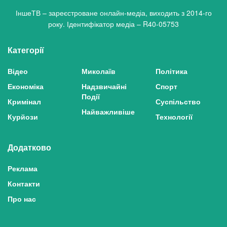
ІншеТВ – зареєстроване онлайн-медіа, виходить з 2014-го
року. Ідентифікатор медіа – R40-05753
Категорії
Відео
Миколаїв
Політика
Економіка
Надзвичайні
Спорт
Події
Кримінал
Суспільство
Найважливіше
Курйози
Технології
Додатково
Реклама
Контакти
Про нас