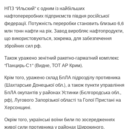
НПЗ “Ильский” є одним із найбільших
нафтопереробних підприємств півдня російської
федерації. Потужність переробки становить близько 6,6
млн тонн нафти на рік. Завод виробляє нафтопродукти,
що використовуються, зокрема, для забезпечення
збройних сил рф.
Також уражено зенітний ракетно-гарматний комплекс
“Панцирь-С1” (Видне, ТОТ АР Крим).
Крім того, уражено склад БпЛА підрозділу противника
(Шахтарське Донецької обл.), а також пункти управління
БпЛА окупантів у районах Устинки (Бєлгородська обл.,
рф), Лугового Запорізької області та Голої Пристані на
Херсонщині.
Окрім того, українські воїни били по зосередженнях
живої сили противника у районах Широкиного,