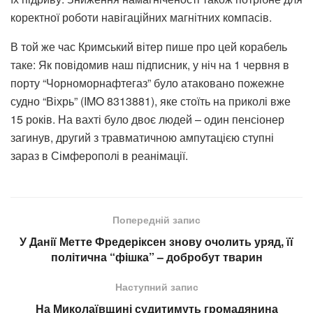
коректної роботи навігаційних магнітних компасів.
В той же час Кримський вітер пише про цей корабель
таке: Як повідомив наш підписник, у ніч на 1 червня в
порту “Чорноморнафтегаз” було атаковано пожежне
судно “Віхрь” (IMO 8313881), яке стоїть на приколі вже
15 років. На вахті було двоє людей – один пенсіонер
загинув, другий з травматичною ампутацією ступні
зараз в Сімферополі в реанімації.
Попередній запис
У Данії Метте Фредеріксен знову очолить уряд, її
політична “фішка” – добробут тварин
Наступний запис
На Миколаївщині судитимуть громадянина