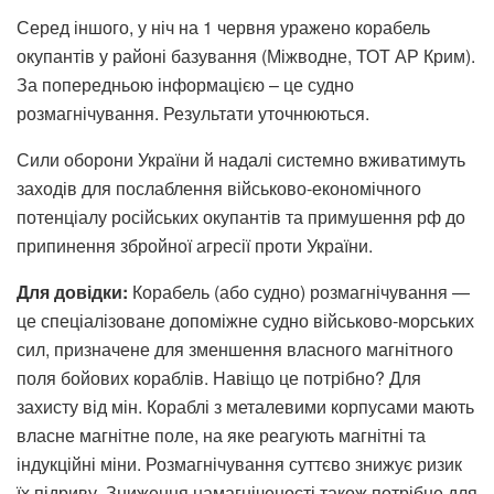
Серед іншого, у ніч на 1 червня уражено корабель
окупантів у районі базування (Міжводне, ТОТ АР Крим).
За попередньою інформацією – це судно
розмагнічування. Результати уточнюються.
Сили оборони України й надалі системно вживатимуть
заходів для послаблення військово-економічного
потенціалу російських окупантів та примушення рф до
припинення збройної агресії проти України.
Для довідки:
Корабель (або судно) розмагнічування —
це спеціалізоване допоміжне судно військово-морських
сил, призначене для зменшення власного магнітного
поля бойових кораблів. Навіщо це потрібно? Для
захисту від мін. Кораблі з металевими корпусами мають
власне магнітне поле, на яке реагують магнітні та
індукційні міни. Розмагнічування суттєво знижує ризик
їх підриву. Зниження намагніченості також потрібне для