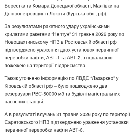
Берестка та Комара Донецької області, Маліївки на
Дніпропетровщині і Локоти (Курська обл., рф).
За результатами ракетного удару українськими
крилатими ракетами “Нептун” 31 травня 2026 року по
Новошахтинському НПЗ в Ростовській області рф
підтверджено ураження двох установок первинної
переробки нафти, АВТ-1 та АВТ-2, з подальшою
пожежею на території підприємства.
Також уточнено інформацію по ЛВДС “Лазарєво” у
Кіровській області рф – було пошкоджено два
резервуари РВС-50000 м3 та будівлі магістральних
насосних станцій.
А в результаті влучань 31 травня 2026 року по території
Саратовського НПЗ підтверджено ураження установки
первинної переробки нафти АВТ-6.