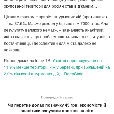
окупованої території для росіян став від’ємним…
Цікавим фактом є приріст штурмових дій (противника)
— на 37.5%. Маємо рекорд у більше ніж 7000 атак. Але
результату великого немає», – зазначають аналітики,
які зазначають, що проблемною залишається ситуація в
Костянтинівці, і перспективи для міста далеко не
найкращі.
Як повідомляло Інше ТВ,
У квітні ворог окупував на
11,9% менше території, ніж у березні, при збільшеній на
2,2% кількості штурмових дій, – DeepState
Попередній запис
Чи перетне долар позначку 45 грн: економісти й
аналітики озвучили прогноз на літо