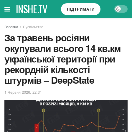
INSHE.TV
ПІДТРИМАТИ
Головна
Суспільство
За травень росіяни
окупували всього 14 кв.км
української території при
рекордній кількості
штурмів – DeepState
1 Червня 2026, 22:31