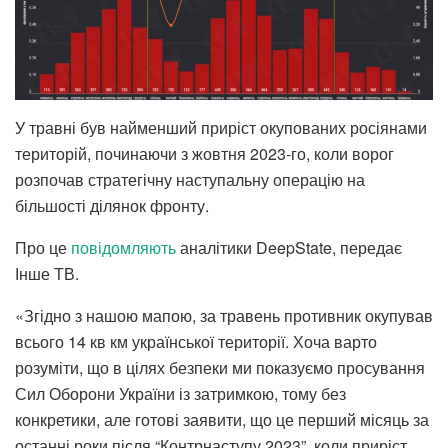
У травні був найменший приріст окупованих росіянами
територій, починаючи з жовтня 2023-го, коли ворог
розпочав стратегічну наступальну операцію на
більшості ділянок фронту.
Про це
повідомляють
аналітики DeepState, передає
Інше ТВ.
«Згідно з нашою мапою, за травень противник окупував
всього 14 кв км української території. Хоча варто
розуміти, що в цілях безпеки ми показуємо просування
Сил Оборони України із затримкою, тому без
конкретики, але готові заявити, що це перший місяць за
останні роки після “Контрнаступу 2023”, коли приріст