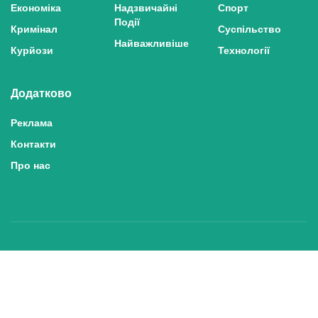
Економіка
Надзвичайні
Спорт
Події
Кримінал
Суспільство
Найважливіше
Курйози
Технології
Додатково
Реклама
Контакти
Про нас
Політика конфіденційності та захисту персональних даних
Політика користування сайтом
Правила використання матеріалів сайту
© 2025 inshe.tv