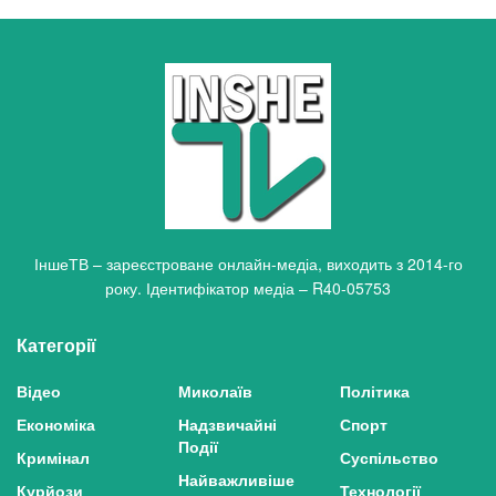
ІншеТВ – зареєстроване онлайн-медіа, виходить з 2014-го
року. Ідентифікатор медіа – R40-05753
Категорії
Відео
Миколаїв
Політика
Економіка
Надзвичайні
Спорт
Події
Кримінал
Суспільство
Найважливіше
Курйози
Технології