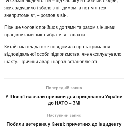
“Я сказав людям бігти – під час бігу я побачив людей,
яких задушило і збило з ніг димом, а потім я теж
знепритомнів”, – розповів він.
Пізніше чоловік прийшов до тями та разом з іншими
працівниками зміг вибратися із шахти.
Китайська влада вже повідомила про затримання
відповідальної особи підприємства, яке експлуатувало
шахту. Причини аварії наразі встановлюють.
Попередній запис
У Швеції назвали причини для приєднання України
до НАТО – ЗМІ
Наступний запис
Побили ветерана у Києві: причетних до інциденту