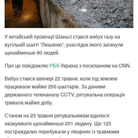
У китайській провінції Шаньсі стався вибух газу на
вугільній шахті “Люшеню”, унаслідок якого загинули
щонайменше 90 людей.
Про це повідомляє
РБК
-Україна з посиланням на CNN.
Вибух стався ввечері 22 травня, коли під землею
працювали майже 250 шахтарів. За даними
державного телеканалу CCTV, рятувальна операція
тривала майже добу.
Станом на 23 травня рятувальникам вдалося
евакуювати щонайменше 201 людину. Ще 123
постраждалих перебували у лікарнях із травмами