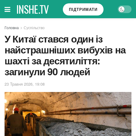
INSHE.TV
ПІДТРИМАТИ
Головна
Суспільство
У Китаї стався один із
найстрашніших вибухів на
шахті за десятиліття:
загинули 90 людей
23 Травня 2026, 19:08