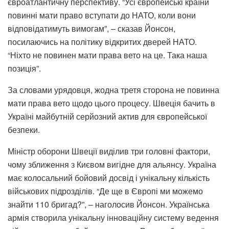
євроатлантичну перспективу. “Усі європейські країни
повинні мати право вступати до НАТО, коли вони
відповідатимуть вимогам”, – сказав Йонсон,
посилаючись на політику відкритих дверей НАТО.
“Ніхто не повинен мати права вето на це. Така наша
позиція”.
За словами урядовця, жодна третя сторона не повинна
мати права вето щодо цього процесу. Швеція бачить в
Україні майбутній серйозний актив для європейської
безпеки.
Міністр оборони Швеції виділив три головні фактори,
чому зближення з Києвом вигідне для альянсу. Україна
має колосальний бойовий досвід і унікальну кількість
військових підрозділів. “Де ще в Європі ми можемо
знайти 110 бригад?”, – наголосив Йонсон. Українська
армія створила унікальну інноваційну систему ведення