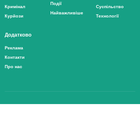
Події
Кримінал
Суспільство
Найважливіше
Курйози
Технології
Додатково
Реклама
Контакти
Про нас
Політика конфіденційності та захисту персональних даних
Політика користування сайтом
Правила використання матеріалів сайту
© 2025 inshe.tv