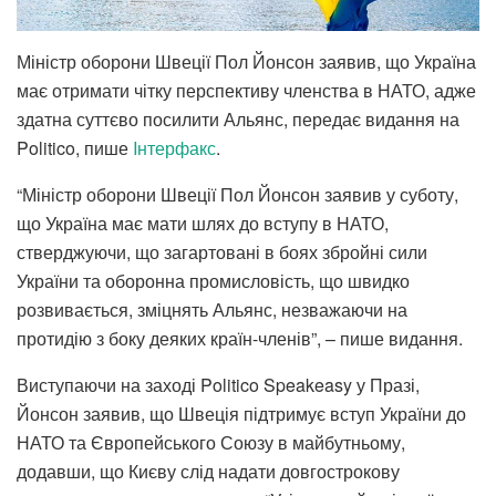
Міністр оборони Швеції Пол Йонсон заявив, що Україна
має отримати чітку перспективу членства в НАТО, адже
здатна суттєво посилити Альянс, передає видання на
Politico, пише
Iнтерфакс
.
“Міністр оборони Швеції Пол Йонсон заявив у суботу,
що Україна має мати шлях до вступу в НАТО,
стверджуючи, що загартовані в боях збройні сили
України та оборонна промисловість, що швидко
розвивається, зміцнять Альянс, незважаючи на
протидію з боку деяких країн-членів”, – пише видання.
Виступаючи на заході Politico Speakeasy у Празі,
Йонсон заявив, що Швеція підтримує вступ України до
НАТО та Європейського Союзу в майбутньому,
додавши, що Києву слід надати довгострокову