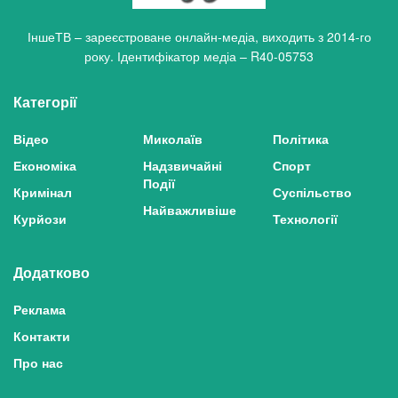
ІншеТВ – зареєстроване онлайн-медіа, виходить з 2014-го
року. Ідентифікатор медіа – R40-05753
Категорії
Відео
Миколаїв
Політика
Економіка
Надзвичайні
Спорт
Події
Кримінал
Суспільство
Найважливіше
Курйози
Технології
Додатково
Реклама
Контакти
Про нас