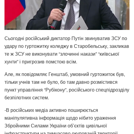
Сьогодні російський диктатор Путін звинуватив ЗСУ по
удару по гуртожитку коледжу в Старобельську, закликав
те ж ЗСУ не виконувати “злочинні накази” “київської
хунти” і пригрозив помстою всім.
Але, як повідомляє Генштаб, умовний гуртожиток був,
тільки учнів там не було, бо там давно розмістився
пункт управління “Рубікону”, російського спецпідрозділу
безпілотних систем.
-В російських медіа активно поширюється
маніпулятивна інформація щодо нібито ураження
Збройними Силами України об’єктів цивільної
інфраструктури на тимчасово окупованій території