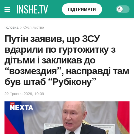
INSHE.TV
ПІДТРИМАТИ
Головна
Суспільство
Путін заявив, що ЗСУ
вдарили по гуртожитку з
дітьми і закликав до
“возмездия”, насправді там
був штаб “Рубікону”
22 Травня 2026, 19:09