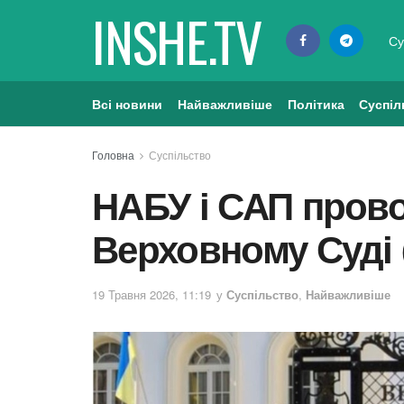
INSHE.TV
Су
Всі новини
Найважливіше
Політика
Суспіл
Головна
Суспільство
НАБУ і САП пров
Верховному Суді
19 Травня 2026, 11:19
у
Суспільство
,
Найважливіше