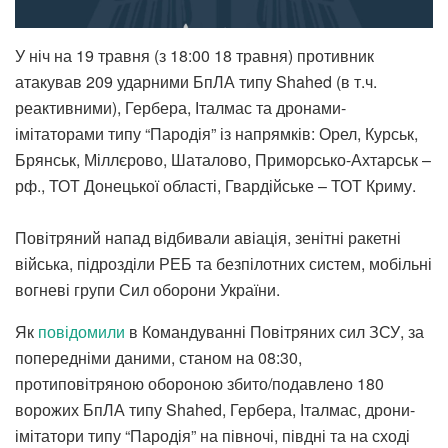
У ніч на 19 травня (з 18:00 18 травня) противник
атакував 209 ударними БпЛА типу Shahed (в т.ч.
реактивними), Гербера, Італмас та дронами-
імітаторами типу “Пародія” із напрямків: Орел, Курськ,
Брянськ, Міллєрово, Шаталово, Приморсько-Ахтарськ –
рф., ТОТ Донецької області, Гвардійське – ТОТ Криму.
Повітряний напад відбивали авіація, зенітні ракетні
війська, підрозділи РЕБ та безпілотних систем, мобільні
вогневі групи Сил оборони України.
Як
повідомили
в Командуванні Повітряних сил ЗСУ, за
попередніми даними, станом на 08:30,
протиповітряною обороною збито/подавлено 180
ворожих БпЛА типу Shahed, Гербера, Італмас, дрони-
імітатори типу “Пародія” на півночі, півдні та на сході